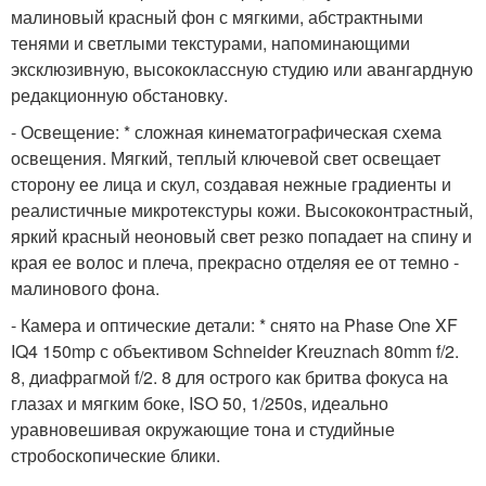
малиновый красный фон с мягкими, абстрактными
тенями и светлыми текстурами, напоминающими
эксклюзивную, высококлассную студию или авангардную
редакционную обстановку.
- Освещение: * сложная кинематографическая схема
освещения. Мягкий, теплый ключевой свет освещает
сторону ее лица и скул, создавая нежные градиенты и
реалистичные микротекстуры кожи. Высококонтрастный,
яркий красный неоновый свет резко попадает на спину и
края ее волос и плеча, прекрасно отделяя ее от темно -
малинового фона.
- Камера и оптические детали: * снято на Phase One XF
IQ4 150mp с объективом Schneider Kreuznach 80mm f/2.
8, диафрагмой f/2. 8 для острого как бритва фокуса на
глазах и мягким боке, ISO 50, 1/250s, идеально
уравновешивая окружающие тона и студийные
стробоскопические блики.