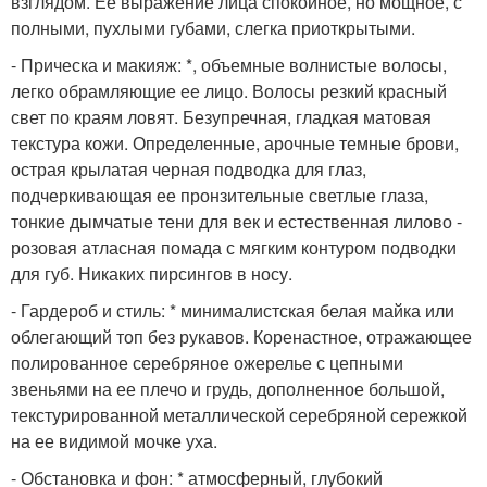
взглядом. Ее выражение лица спокойное, но мощное, с
полными, пухлыми губами, слегка приоткрытыми.
- Прическа и макияж: *, объемные волнистые волосы,
легко обрамляющие ее лицо. Волосы резкий красный
свет по краям ловят. Безупречная, гладкая матовая
текстура кожи. Определенные, арочные темные брови,
острая крылатая черная подводка для глаз,
подчеркивающая ее пронзительные светлые глаза,
тонкие дымчатые тени для век и естественная лилово -
розовая атласная помада с мягким контуром подводки
для губ. Никаких пирсингов в носу.
- Гардероб и стиль: * минималистская белая майка или
облегающий топ без рукавов. Коренастное, отражающее
полированное серебряное ожерелье с цепными
звеньями на ее плечо и грудь, дополненное большой,
текстурированной металлической серебряной сережкой
на ее видимой мочке уха.
- Обстановка и фон: * атмосферный, глубокий