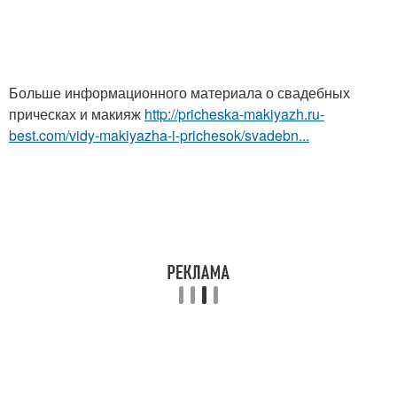
Больше информационного материала о свадебных
прическах и макияж
http://pricheska-makiyazh.ru-
best.com/vidy-makiyazha-i-prichesok/svadebn...