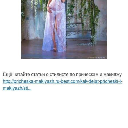
Ещё читайте статьи о стилисте по прическам и макияжу
http://pricheska-makiyazh.ru-best.com/kak-delat-pricheski-i-
makiyazh/sti...