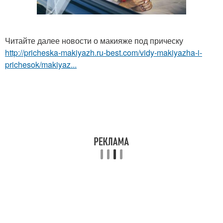
Читайте далее новости о макияже под прическу
http://pricheska-makiyazh.ru-best.com/vidy-makiyazha-i-
prichesok/makiyaz...