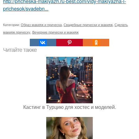
http://pricheska-makiyazh.ru-best.com/vidy-makiyazha-i-
prichesok/svadebn...
Категории:
Образ макияж и прическа
,
Свадебные прически и макияж
,
Сделать
макияж прическу
,
Вечерние прически и макияж
Читайте также
Кастинг в Турцию для хостес и моделей.