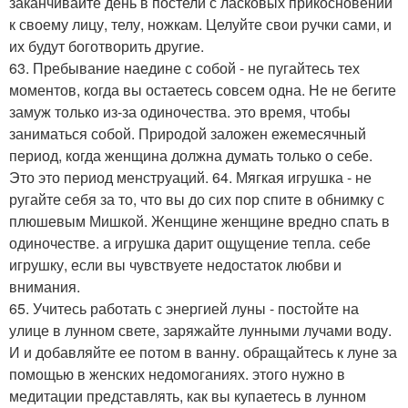
заканчивайте день в постели с ласковых прикосновений
к своему лицу, телу, ножкам. Целуйте свои ручки сами, и
их будут боготворить другие.
63. Пребывание наедине с собой - не пугайтесь тех
моментов, когда вы остаетесь совсем одна. Не не бегите
замуж только из-за одиночества. это время, чтобы
заниматься собой. Природой заложен ежемесячный
период, когда женщина должна думать только о себе.
Это это период менструаций. 64. Мягкая игрушка - не
ругайте себя за то, что вы до сих пор спите в обнимку с
плюшевым Мишкой. Женщине женщине вредно спать в
одиночестве. а игрушка дарит ощущение тепла. себе
игрушку, если вы чувствуете недостаток любви и
внимания.
65. Учитесь работать с энергией луны - постойте на
улице в лунном свете, заряжайте лунными лучами воду.
И и добавляйте ее потом в ванну. обращайтесь к луне за
помощью в женских недомоганиях. этого нужно в
медитации представлять, как вы купаетесь в лунном