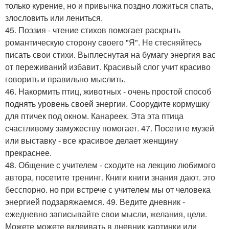
только курение, но и привычка поздно ложиться спать,
злословить или лениться.
45. Поэзия - чтение стихов помогает раскрыть
романтическую сторону своего "Я". Не стесняйтесь
писать свои стихи. Выплеснутая на бумагу энергия вас
от переживаний избавит. Красивый слог учит красиво
говорить и правильно мыслить.
46. Накормить птиц, животных - очень простой способ
поднять уровень своей энергии. Соорудите кормушку
для птичек под окном. Канареек. Эта эта птица
счастливому замужеству помогает. 47. Посетите музей
или выставку - все красивое делает женщину
прекраснее.
48. Общение с учителем - сходите на лекцию любимого
автора, посетите тренинг. Книги книги знания дают. это
бесспорно. но при встрече с учителем мы от человека
энергией подзаряжаемся. 49. Ведите дневник -
ежедневно записывайте свои мысли, желания, цели.
Можете можете вклеивать в дневник картинки или