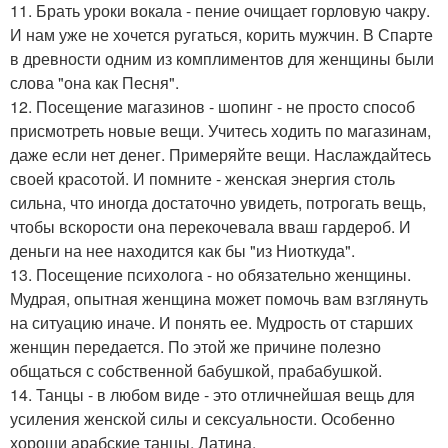
11. Брать уроки вокала - пение очищает горловую чакру.
И нам уже не хочется ругаться, корить мужчин. В Спарте
в древности одним из комплиментов для женщины были
слова "она как Песня".
12. Посещение магазинов - шопинг - не просто способ
присмотреть новые вещи. Учитесь ходить по магазинам,
даже если нет денег. Примеряйте вещи. Наслаждайтесь
своей красотой. И помните - женская энергия столь
сильна, что иногда достаточно увидеть, потрогать вещь,
чтобы вскорости она перекочевала вваш гардероб. И
деньги на нее находится как бы "из Ниоткуда".
13. Посещение психолога - но обязательно женщины.
Мудрая, опытная женщина может помочь вам взглянуть
на ситуацию иначе. И понять ее. Мудрость от старших
женщин передается. По этой же причине полезно
общаться с собственной бабушкой, прабабушкой.
14. Танцы - в любом виде - это отличнейшая вещь для
усиления женской силы и сексуальности. Особенно
хороши арабские танцы, Латина.