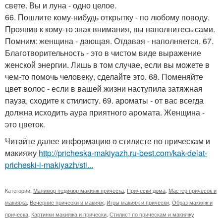
свете. Вы и луна - одно целое.
66. Пошлите кому-нибудь открытку - по любому поводу.
Проявив к кому-то знак внимания, вы наполнитесь сами.
Помним: женщина - дающая. Отдавая - наполняется. 67.
Благотворительность - это в чистом виде выражение
женской энергии. Лишь в том случае, если вы можете в
чем-то помочь человеку, сделайте это. 68. Поменяйте
цвет волос - если в вашей жизни наступила затяжная
пауза, сходите к стилисту. 69. ароматы - от вас всегда
должна исходить аура приятного аромата. Женщина -
это цветок.
Читайте далее информацию о стилисте по прическам и
макияжу
http://pricheska-makiyazh.ru-best.com/kak-delat-
pricheski-i-makiyazh/sti...
Категории:
Маникюр педикюр макияж прическа
,
Прически дома
,
Мастер причесок и
макияжа
,
Вечерние прически и макияж
,
Игры макияж и прически
,
Образ макияж и
прическа
,
Картинки макияжа и прически
,
Стилист по прическам и макияжу