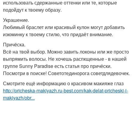
использовать сдержанные оттенки или те, которые
подойдут к твоему образу.
Украшение.
Любимый браслет или красивый кулон могут добавить
изюминку к твоему стилю, что придаёт внимание.
Причёска.
Всё на твой выбор. Можно завить локоны или же просто
выпрямить волосы. Не хочешь распкщенные - в нашей
группе Sunny Paradise есть статья про причёски.
Посмотри в поиске! Советотединорога советдлядевочек.
Смотрите ещё информацию о красивом макияже глаз
http://pricheska-makiyazh.ru-best.com/kak-delat-pricheski-i-
makiyazh/obr...