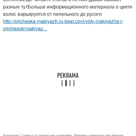
разные тутБольше информационного материала о цвете
волос варьируется от пепельного до русого
http://pricheska-makiyazh.ru-best.com/vidy-makiyazha-i-
prichesok/makiyaz...
Категории:
Стилист по прическам и макияжу
,
Макияж и прически для девочек
,