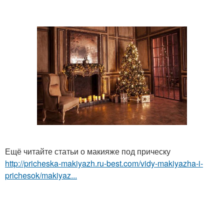
Ещё читайте статьи о макияже под прическу
http://pricheska-makiyazh.ru-best.com/vidy-makiyazha-i-
prichesok/makiyaz...