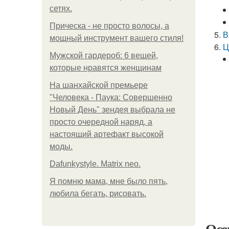
сетях.
Прическа - не просто волосы, а
В
мощный инструмент вашего стиля!
Ц
Мужской гардероб: 6 вещей,
которые нравятся женщинам
На шанхайской премьере
"Человека - Паука: Совершенно
Новый День" зендея выбрала не
просто очередной наряд, а
настоящий артефакт высокой
моды.
Dafunkystyle. Matrix neo.
Я помню мама, мне было пять,
любила бегать, рисовать.
Осе