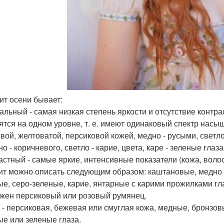
ит осени бывает:
альный - самая низкая степень яркости и отсутствие контрас
ятся на одном уровне, т. е. имеют одинаковый спектр насы
евой, желтоватой, персиковой кожей, медно - русыми, свет
о - коричневого, светло - карие, цвета, каре - зеленые глаза
астный - самые яркие, интенсивные показатели (кожа, воло
ит можно описать следующим образом: каштановые, медно 
ые, серо-зеленые, карие, янтарные с карими прожилками гла
жен персиковый или розовый румянец.
 - персиковая, бежевая или смуглая кожа, медные, бронзов
ые или зеленые глаза.