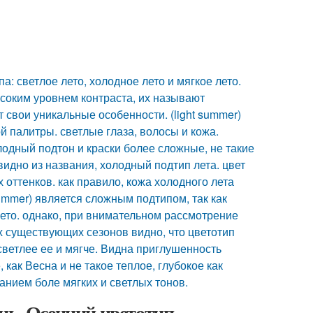
а: светлое лето, холодное лето и мягкое лето.
ысоким уровнем контраста, их называют
 свои уникальные особенности. (light summer)
 палитры. светлые глаза, волосы и кожа.
олодный подтон и краски более сложные, не такие
к видно из названия, холодный подтип лета. цвет
 оттенков. как правило, кожа холодного лета
summer) является сложным подтипом, так как
лето. однако, при внимательном рассмотрение
ех существующих сезонов видно, что цветотип
светлее ее и мягче. Видна приглушенность
 как Весна и не такое теплое, глубокое как
анием боле мягких и светлых тонов.
нь. Осенний цветотип