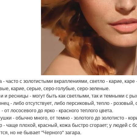
а - часто с золотистыми вкраплениями, светло - карие, каре
вые, карие, серые, серо-голубые, серо-зеленые.
ви и ресницы - могут быть как светлыми, так и темными с ры
янец - либо отсутствует, либо персиковый, тепло - розовый
 - от лососевого до ярко - красного теплого цвета.
ушки - обычно много, от темно - золотого до золотисто - кор
ар - чаще плохой, красный, кожа быстро сгорает; у людей с 
тся, но не бывает "Черного" загара.