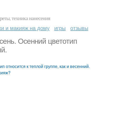
реты, техника нанесения
ки и макияж на дому
игры
отзывы
сень. Осенний цветотип
ий.
п относится к теплой группе, как и весенний.
кияж?