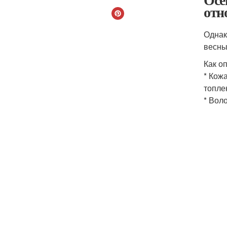
отн
Однак
весны
Как о
* Кож
топле
* Вол