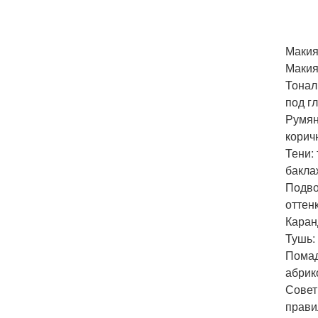
Макия
Макия
Тонал
под г
Румян
корич
Тени:
бакла
Подво
оттен
Каран
Тушь:
Помад
абрик
Совет
прави