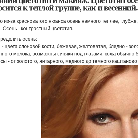
осится к теплой группе, как и весенний.
о из-за красноватого нюанса осень намного теплее, глубже,
. Осень - контрастный цветотип.
пределить осень:
а - цвета слоновой кости, бежевая, желтоватая, бледно - зол
нного молока, возможны синяки под глазами, кожа обычно б
осы - от золотого, янтарного, медного до темного каштанов