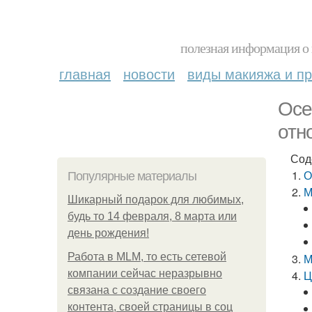
полезная информация о 
главная
новости
виды макияжа и пр
Осе
отн
Сод
О
Популярные материалы
М
Шикарный подарок для любимых,
будь то 14 февраля, 8 марта или
день рождения!
Работа в MLM, то есть сетевой
М
компании сейчас неразрывно
Ц
связана с создание своего
контента, своей страницы в соц