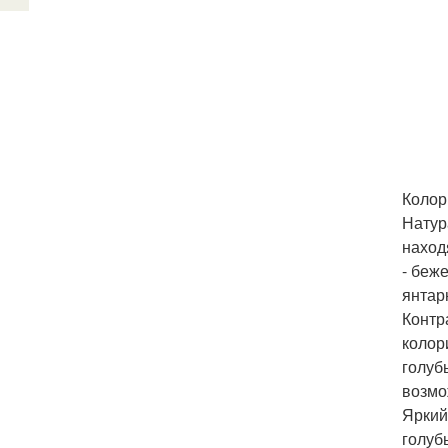
Колор
Натур
наход
- беж
янтарн
Контр
колор
голуб
возмо
Яркий
голуб