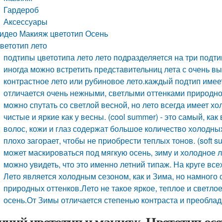
Гардероб
Аксессуары
идео Макияж цветотип Осень
ветотип лето
подтипы цветотипа лето лето подразделяется на три подтип
иногда можно встретить представительниц лета с очень в
контрастное лето или рубиновое лето.каждый подтип имеет
отличается очень нежными, светлыми оттенками природной
можно спутать со светлой весной, но лето всегда имеет х
чистые и яркие как у весны. (cool summer) - это самый, ка
волос, кожи и глаз содержат большое количество холодных
плохо загорает, чтобы не приобрести теплых тонов. (soft 
может маскироваться под мягкую осень, зиму и холодное 
можно увидеть, что это именно летний типаж. На круге вс
Лето является холодным сезоном, как и Зима, но намного 
природных оттенков.Лето не такое яркое, теплое и светлое,
осень.От Зимы отличается степенью контраста и преоблад
нний цветотип и макияж. Цветотип осе