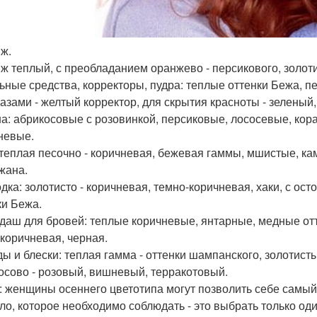
ж.
ж теплый, с преобладанием оранжево - персикового, золоти
ьные средства, корректоры, пудра: теплые оттенки Бежа, п
лазами - желтый корректор, для скрытия красноты - зеленый
а: абрикосовые с розовинкой, персиковые, лососевые, кор
невые.
 теплая песочно - коричневая, бежевая гаммы, мшистые, к
жана.
дка: золотисто - коричневая, темно-коричневая, хаки, с ост
ки Бежа.
даш для бровей: теплые коричневые, янтарные, медные отт
 коричневая, черная.
ы и блески: теплая гамма - оттенки шампанского, золотисты
осово - розовый, вишневый, терракотовый.
: женщины осеннего цветотипа могут позволить себе самый
ло, которое необходимо соблюдать - это выбрать только один