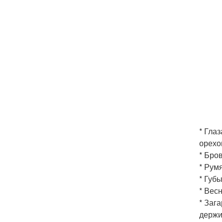
* Глаз
орехо
* Бро
* Рум
* Губы
* Весн
* Заг
держи