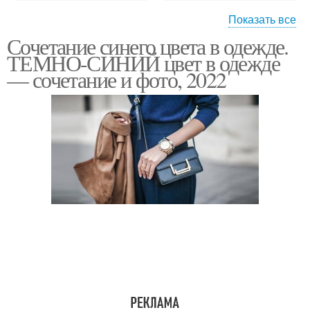
Показать все
Сочетание синего цвета в одежде.
Холодный красный
Ягодные оттенки
ТЕМНО-СИНИЙ цвет в одежде
— сочетание и фото, 2022
Холодное лето
Светлые оттенки
Холодный подтон
Холодный подтип
Холодные сезоны
Природные оттенки