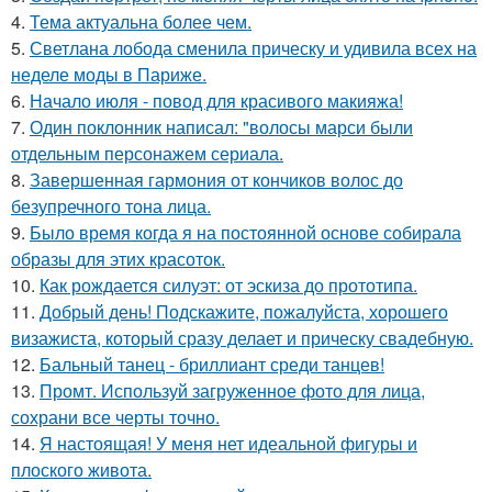
4.
Тема актуальна более чем.
5.
Светлана лобода сменила прическу и удивила всех на
неделе моды в Париже.
6.
Начало июля - повод для красивого макияжа!
7.
Один поклонник написал: "волосы марси были
отдельным персонажем сериала.
8.
Завершенная гармония от кончиков волос до
безупречного тона лица.
9.
Было время когда я на постоянной основе собирала
образы для этих красоток.
10.
Как рождается силуэт: от эскиза до прототипа.
11.
Добрый день! Подскажите, пожалуйста, хорошего
визажиста, который сразу делает и прическу свадебную.
12.
Бальный танец - бриллиант среди танцев!
13.
Промт. Используй загруженное фото для лица,
сохрани все черты точно.
14.
Я настоящая! У меня нет идеальной фигуры и
плоского живота.