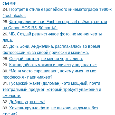
съемки.
24.
Портрет в стиле европейского кинематографа 1960-х
(Technicolor.
25.
Фотореалистичная Fashion pop - art съёмка, снятая
на Canon EOS R5, 50mm, f/2.
26.
ЧБ. Создай реалистичное фото, не меняя черты
лица.
27.
Дочь Бони, Анджелина, расплакалась во время
фотосессии из-за своей прически и макияжа.
28.
Создай портрет, не меняя черты лица.
29.
Как подобрать макияж и прическу под платье:
30.
"Меня часто спрашивают, почему именно моя
профессия - парикмахер?
31.
Гусарский жакет (доломан) - это мощный, почти
театральный предмет, который требует уважения и
смелости.
32.
Доброе утро всем!
33.
Хочешь крутые фото, не выходя из дома и без
студии?