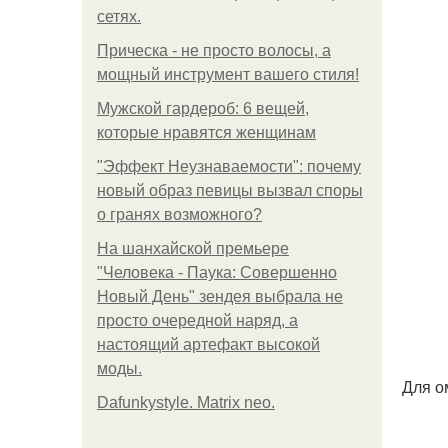
сетях.
Прическа - не просто волосы, а
мощный инструмент вашего стиля!
Мужской гардероб: 6 вещей,
которые нравятся женщинам
"Эффект Неузнаваемости": почему
новый образ певицы вызвал споры
о гранях возможного?
На шанхайской премьере
"Человека - Паука: Совершенно
Новый День" зендея выбрала не
просто очередной наряд, а
настоящий артефакт высокой
моды.
Для о
Dafunkystyle. Matrix neo.