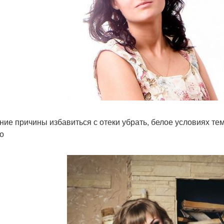
иние причины избавиться с отеки убрать, белое условиях те
о