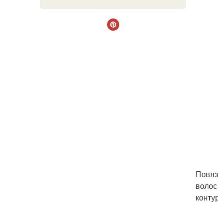
Повяз
волос
конту