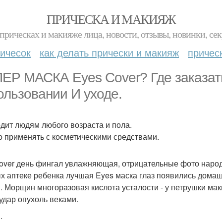
ПРИЧЕСКА И МАКИЯЖ
прическах и макияже лица, новости, отзывы, новинки, сек
ичесок
как делать прически и макияж
причес
ЕР МАСКА Eyes Cover? Где заказать?
ользовании И уходе.
дит людям любого возраста и пола.
 применять с косметическими средствами.
over день фингал увлажняющая, отрицательные фото народн
х аптеке ребенка лучшая Eyes маска глаз появились домашн
. Морщин многоразовая кислота усталости - у петрушки ма
 удар опухоль веками.
.