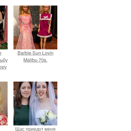
е
Barbie Sun Lovin
дьбу
Malibu 70s.
еру
Щас приедут меня