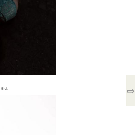
⇨
ины.