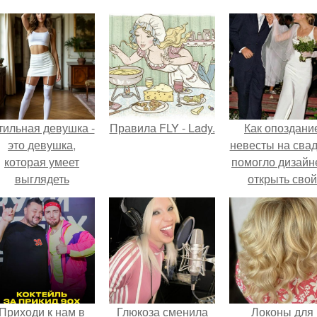
тильная девушка -
Правила FLY - Lady.
Как опоздани
это девушка,
невесты на сва
которая умеет
помогло дизайн
выглядеть
открыть свой
привлекательно и
бренд.
легантно в любои
ситуации.
Приходи к нам в
Глюкоза сменила
Локоны для