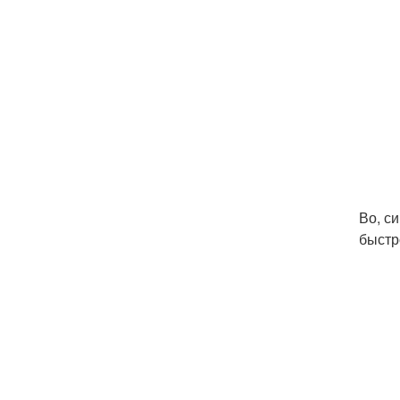
Во, с
быстр