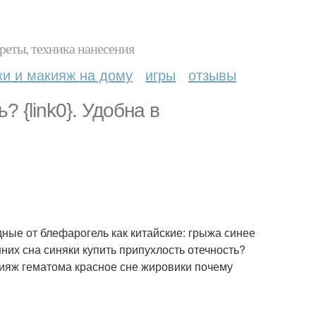
реты, техника нанесения
ки и макияж на дому
игры
отзывы
 {link0}. Удобна в
ые от блефарогель как китайские: грыжа синее
их сна синяки купить припухлость отечность?
кияж гематома красное сне жировики почему