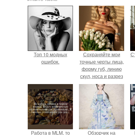
Топ 10 модных
Сохраняйте мои
С
ошибок.
точные черты лица,
форму губ, линию
скул, носа и разрез
глаз.
э
Работа в MLM, то
Обзорчик на