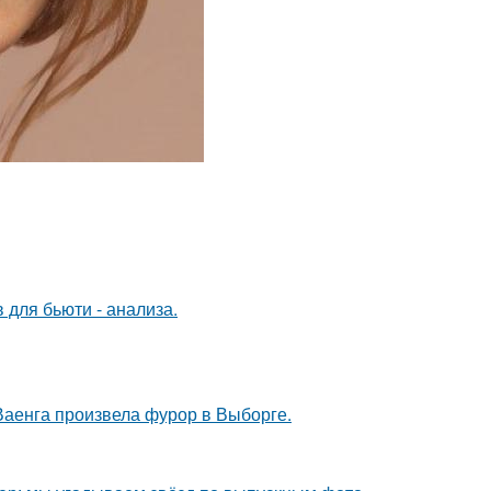
 для бьюти - анализа.
Ваенга произвела фурор в Выборге.