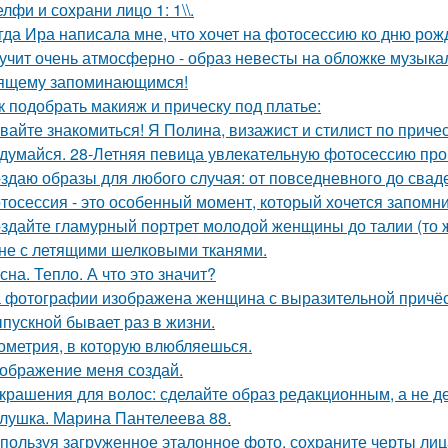
лфи и сохрани лицо 1: 1\\.
гда Ира написала мне, что хочет на фотосессию ко дню рож
учит очень атмосферно - образ невесты на обложке музыка
ящему запоминающимся!
к подобрать макияж и прическу под платье:
вайте знакомиться! Я Полина, визажист и стилист по приче
думайся. 28-Летняя певица увлекательную фотосессию про
здаю образы для любого случая: от повседневного до свад
тосессия - это особенный момент, который хочется запомни
здайте гламурный портрет молодой женщины до талии (то ж
не с летящими шелковыми тканями.
сна. Тепло. А что это значит?
 фотографии изображена женщина с выразительной причёс
пускной бывает раз в жизни.
ометрия, в которую влюбляешься.
ображение меня создай.
Украшения для волос: сделайте образ редакционным, а не де
лушка. Марина Пантелеева 88.
пользуя загруженное эталонное фото, сохраните черты лица,