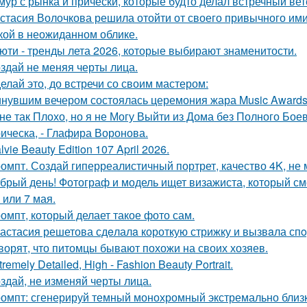
мур с рынка и причёски, которые будто делал встречный ве
стасия Волочкова решила отойти от своего привычного ими
кой в неожиданном облике.
юти - тренды лета 2026, которые выбирают знаменитости.
здай не меняя черты лица.
елай это, до встречи со своим мастером:
нувшим вечером состоялась церемония жара Music Awards 
не так Плохо, но я не Могу Выйти из Дома без Полного Бое
ическа, - Глафира Воронова.
lvie Beauty Edition 107 April 2026.
омпт. Создай гиперреалистичный портрет, качество 4K, не 
брый день! Фотограф и модель ищет визажиста, который с
 или 7 мая.
омпт, который делает такое фото сам.
астасия решетова сдeлалa короткую стрижку и вызвaла спo
ворят, что питомцы бывают похожи на своих хозяев.
tremely Detailed, High - Fashion Beauty Portrait.
здай, не изменяй черты лица.
омпт: сгенерируй темный монохромный экстремально близ