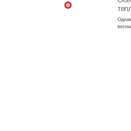
тепл
Однак
весны