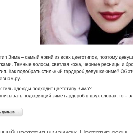
тип Зима – самый яркий из всех цветотипов, поэтому дев
тками. Темные волосы, светлая кожа, черные ресницы и бро
тип. Как подобрать стильный гардероб девушке-зиме? Об эт
евнам.ру.
 стиль одежды подходит цветотипу Зима?
описывать подходящий зиме гардероб в двух словах, то – э
ь дальше →
нний цветотип и макияж. Цветотип осень.