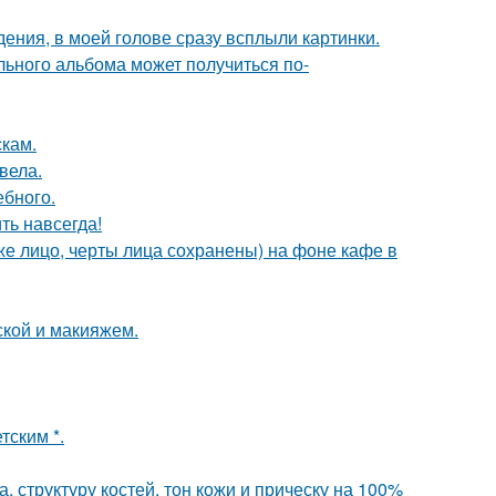
дения, в моей голове сразу всплыли картинки.
льного альбома может получиться по-
скам.
вела.
ебного.
ть навсегда!
е лицо, черты лица сохранены) на фоне кафе в
кой и макияжем.
тским *.
 структуру костей, тон кожи и прическу на 100%