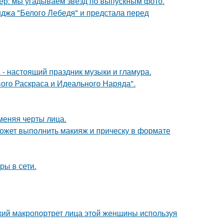
тер: мы угадываем звёзд по выпускным фото.
джа "Белого Лебедя" и предстала перед
- настоящий праздник музыки и гламура.
вого Раскраса и Идеального Наряда".
меняя черты лица.
может выполнить макияж и прическу в формате
ры в сети.
кий макропортрет лица этой женщины используя