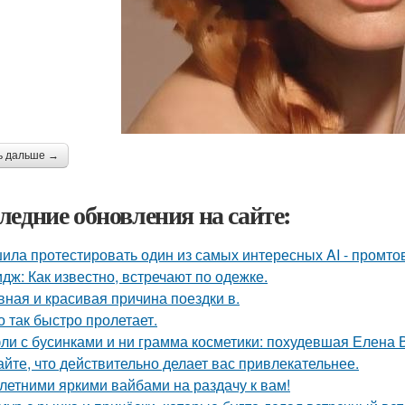
ь дальше →
ледние обновления на сайте:
ила протестировать один из самых интересных AI - промтов
дж: Как известно, встречают по одежке.
вная и красивая причина поездки в.
о так быстро пролетает.
ли с бусинками и ни грамма косметики: похудевшая Елена 
айте, что действительно делает вас привлекательнее.
 летними яркими вайбами на раздачу к вам!