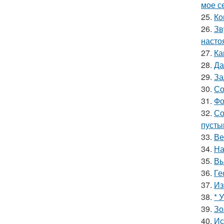
мое се
25.
Ко
26.
Зв
насто
27.
Ка
28.
Да
29.
За
30.
Со
31.
Фо
32.
Со
пусты
33.
Ве
34.
На
35.
Вы
36.
Ге
37.
Из
38.
* 
39.
Зо
40.
Ис