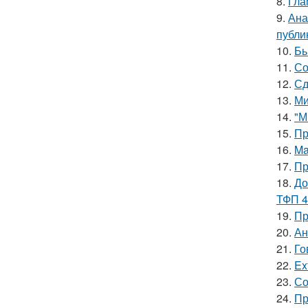
8.
Гла
9.
Ана
публи
10.
Бь
11.
Со
12.
Сд
13.
Ми
14.
"М
15.
Пр
16.
Ma
17.
Пр
18.
До
ТФП 4
19.
Пр
20.
Ан
21.
Го
22.
Ex
23.
Со
24.
Пр