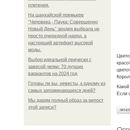
плетения.
На шанхайской премьере
"Человека - Паука: Совершенно
Новый День" зендея выбрала не
просто очередной наряд, а
настоящий артефакт высокой
моды.
Цвето
Выбор идеальной прически с
красо
завесой челки: 70 лучших
цвето
вариантов на 2024 год
Корол
Готовы ли вы, невесты, к одному из
Какой
самых запоминающихся дней?
Если 
Мы дарим полный образ за репост
этой записи?
читат
Осе