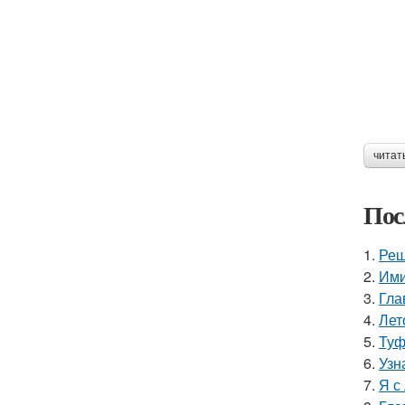
читат
Пос
1.
Реш
2.
Ими
3.
Гла
4.
Лет
5.
Туф
6.
Узн
7.
Я с