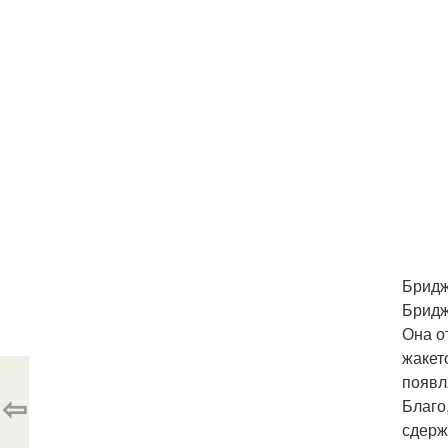
Бридж
Бридж
Она о
жакет
появл
⇦
Благо
сдерж