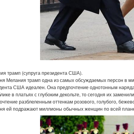
ия трамп (супруга президента США).
ня Мелания трамп одна из самых обсуждаемых персон в мир
дента США идеален. Она предпочтение однотонным наряда
блике в платьях с глубоким декольте, то сегодня их замен
очтение разблеленным оттенкам розового, голубого, бежевог
ня ей подражают миллионы обычных женщин по всей плане