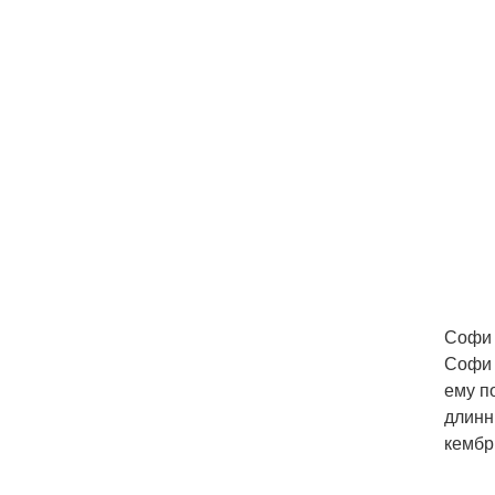
Софи 
Софи 
ему п
длинн
кембр