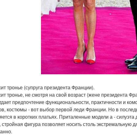
ит тронье (супруга президента Франции).
ит тронье, не смотря на свой возраст (жене президента Фр
тдает предпочтение функциональности, практичности и ком
ов, костюмы - вот выбор первой леди Франции. Но в после
яется в коротких платьях. Приталенные модели а - силуэта 
, стройная фигура позволяет носить столь экстремальную дл
анно.