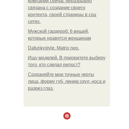
компании сейчас неразрывно
связана с создание своего
контента, своей страницы в соц
сетях.
Мужской гардероб: 6 вещей,
которые нравятся женщинам
Dafunkystyle. Matrix neo.
Ищу моделей. В приоритете выберу
того, кто сделал репост?
Сохраняйте мои точные черты
лица, форму губ, линию скул, носа и
разрез глаз.