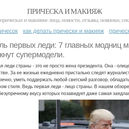
ПРИЧЕСКА И МАКИЯЖ
прическах и макияже лица, новости, отзывы, новинки, сек
ичесок
как делать прически и макияж
причес
ль первых леди: 7 главных модниц м
кнут супермодели.
я леди страны - это не просто жена президента. Она - олиц
тве. За ее жизнью ежедневно пристально следят журналист
речно, уметь поддержать любой светский разговор, обладат
вом стиля. Ведь первая леди - лицо страны. В нашем обзор
 безупречному вкусу которых позавидует даже самая заядла