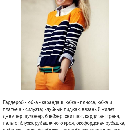
Гардероб - юбка - карандаш, юбка - плиссе, юбка и
платье а - силуэта; клубный пиджак, вязаный жилет,
джемпер, пуловер, блейзер, свитшот, кардиган; тренч,
пальто; блузка рубашечного кроя, оксфордская рубашка,
рубашка - поло, футболка - поло; брюки классического