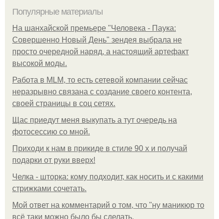
Популярные материалы
На шанхайской премьере "Человека - Паука:
Совершенно Новый День" зендея выбрала не
просто очередной наряд, а настоящий артефакт
высокой моды.
Работа в MLM, то есть сетевой компании сейчас
неразрывно связана с создание своего контента,
своей страницы в соц сетях.
Щас приедут меня выкупать а тут очередь на
фотосессию со мной.
Приходи к нам в прикиде в стиле 90 х и получай
подарки от руки вверх!
Челка - шторка: кому подходит, как носить и с какими
стрижками сочетать.
Мой ответ на комментарий о том, что "ну маникюр то
всё таки можно было бы сделать.