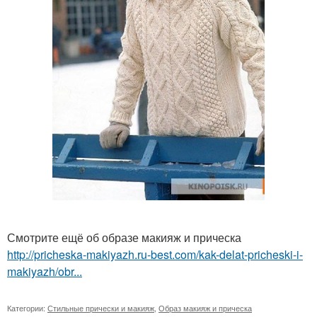
Смотрите ещё об образе макияж и прическа
http://pricheska-makiyazh.ru-best.com/kak-delat-pricheski-i-
makiyazh/obr...
Категории:
Стильные прически и макияж
,
Образ макияж и прическа