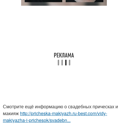
Смотрите ещё информацию о свадебных прическах и
макияж
http://pricheska-makiyazh.ru-best.com/vidy-
makiyazha-i-prichesok/svadebn...