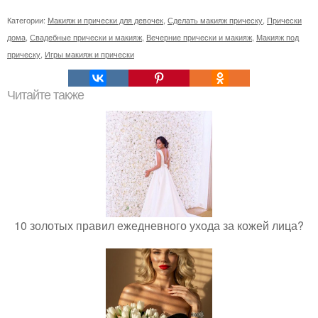
Категории:
Макияж и прически для девочек
,
Сделать макияж прическу
,
Прически
дома
,
Свадебные прически и макияж
,
Вечерние прически и макияж
,
Макияж под
прическу
,
Игры макияж и прически
Читайте также
10 золотых правил ежедневного ухода за кожей лица?