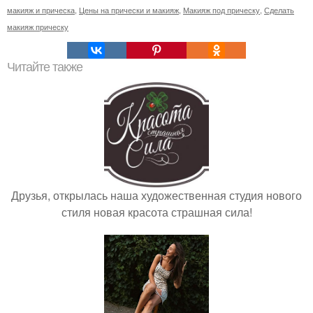
макияж и прическа
,
Цены на прически и макияж
,
Макияж под прическу
,
Сделать
макияж прическу
Читайте также
Друзья, открылась наша художественная студия нового
стиля новая красота страшная сила!