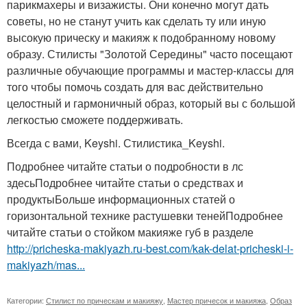
парикмахеры и визажисты. Они конечно могут дать
советы, но не станут учить как сделать ту или иную
высокую прическу и макияж к подобранному новому
образу. Стилисты "Золотой Середины" часто посещают
различные обучающие программы и мастер-классы для
того чтобы помочь создать для вас действительно
целостный и гармоничный образ, который вы с большой
легкостью сможете поддерживать.
Всегда с вами, Keyshi. Стилистика_Keyshi.
Подробнее читайте статьи о подробности в лс
здесьПодробнее читайте статьи о средствах и
продуктыБольше информационных статей о
горизонтальной технике растушевки тенейПодробнее
читайте статьи о стойком макияже губ в разделе
http://pricheska-makiyazh.ru-best.com/kak-delat-pricheski-i-
makiyazh/mas...
Категории:
Стилист по прическам и макияжу
,
Мастер причесок и макияжа
,
Образ