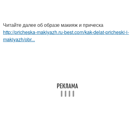
Читайте далее об образе макияж и прическа
http://pricheska-makiyazh.ru-best.com/kak-delat-pricheski-i-
makiyazh/obr...