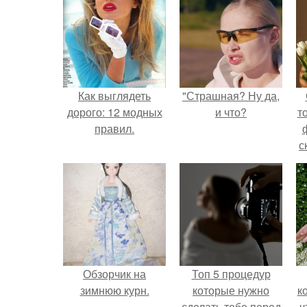
Как выглядеть
"Страшная? Ну да,
дорого: 12 модных
и что?
т
правил.
с
Обзорчик на
Топ 5 процедур
зимнюю курн.
которые нужно
к
сделать тебе перед
ч