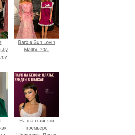
е
Barbie Sun Lovin
дьбу
Malibu 70s.
еру
а:
На шанхайской
как
премьере
ими
"Человека - Паука: