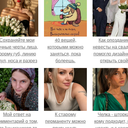
Сохраняйте мои
40 вещей,
Как опоздани
очные черты лица,
которыми можно
невесты на сва
форму губ, линию
заняться, пока
помогло дизайн
кул, носа и разрез
болеешь.
открыть свой
глаз.
бренд.
Мой ответ на
К старому
Челка - шторк
омментарий о том,
перманенту можно
кому подходит, 
то "ну маникюр то
привыкнуть.
носить и с как