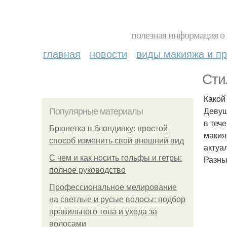
полезная информация о 
главная
новости
виды макияжа и пр
Сти
Какой
Девуш
Популярные материалы
в теч
Брюнетка в блондинку: простой
макия
способ изменить свой внешний вид
актуа
С чем и как носить гольфы и гетры:
Разны
полное руководство
Профессиональное мелирование
на светлые и русые волосы: подбор
правильного тона и ухода за
волосами