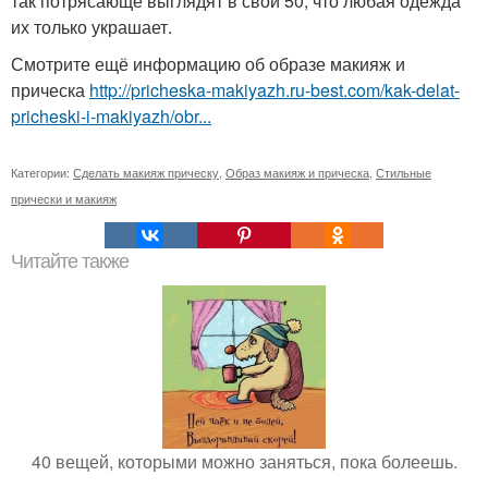
так потрясающе выглядят в свои 50, что любая одежда
их только украшает.
Смотрите ещё информацию об образе макияж и
прическа
http://pricheska-makiyazh.ru-best.com/kak-delat-
pricheski-i-makiyazh/obr...
Категории:
Сделать макияж прическу
,
Образ макияж и прическа
,
Стильные
прически и макияж
Читайте также
40 вещей, которыми можно заняться, пока болеешь.