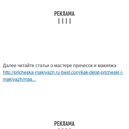
Далее читайте статьи о мастере причесок и макияжа
http://pricheska-makiyazh.ru-best.com/kak-delat-pricheski-i-
makiyazh/mas...