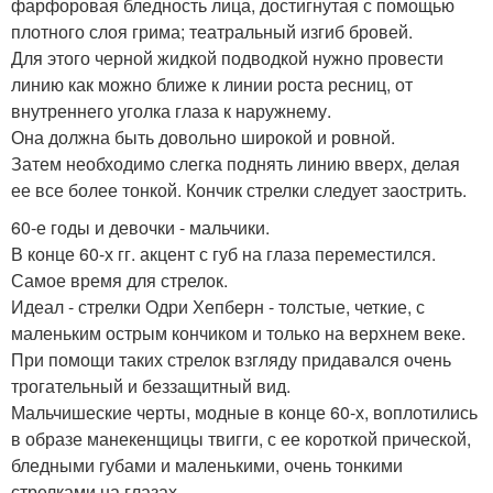
фарфоровая бледность лица, достигнутая с помощью
плотного слоя грима; театральный изгиб бровей.
Для этого черной жидкой подводкой нужно провести
линию как можно ближе к линии роста ресниц, от
внутреннего уголка глаза к наружнему.
Она должна быть довольно широкой и ровной.
Затем необходимо слегка поднять линию вверх, делая
ее все более тонкой. Кончик стрелки следует заострить.
60-е годы и девочки - мальчики.
В конце 60-х гг. акцент с губ на глаза переместился.
Самое время для стрелок.
Идеал - стрелки Одри Хепберн - толстые, четкие, с
маленьким острым кончиком и только на верхнем веке.
При помощи таких стрелок взгляду придавался очень
трогательный и беззащитный вид.
Мальчишеские черты, модные в конце 60-х, воплотились
в образе манекенщицы твигги, с ее короткой прической,
бледными губами и маленькими, очень тонкими
стрелками на глазах.