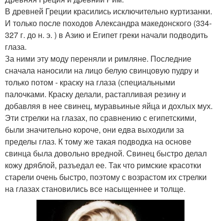
В древней Греции красились исключительно куртизанки.
И только после походов Александра македонского (334-
327 г. до н. э. ) в Азию и Египет греки начали подводить
глаза.
За ними эту моду переняли и римляне. Последние
сначала наносили на лицо белую свинцовую пудру и
только потом - краску на глаза (специальными
палочками. Краску делали, растапливая резину и
добавляя в нее свинец, муравьиные яйца и дохлых мух.
Эти стрелки на глазах, по сравнению с египетскими,
были значительно короче, они едва выходили за
пределы глаз. К тому же такая подводка на основе
свинца была довольно вредной. Свинец быстро делал
кожу дряблой, разъедал ее. Так что римские красотки
старели очень быстро, поэтому с возрастом их стрелки
на глазах становились все насыщеннее и толще.