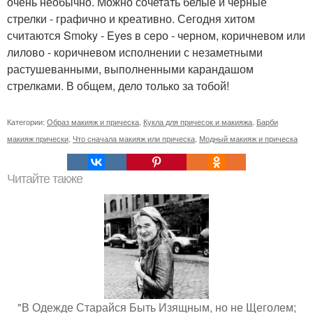
очень необычно. Можно сочетать белые и черные
стрелки - графично и креативно. Сегодня хитом
считаются Smoky - Eyes в серо - черном, коричневом или
лилово - коричневом исполнении с незаметными
растушеванными, выполненными карандашом
стрелками. В общем, дело только за тобой!
Категории:
Образ макияж и прическа
,
Кукла для причесок и макияжа
,
Барби
макияж прически
,
Что сначала макияж или прическа
,
Модный макияж и прическа
Читайте также
"В Одежде Старайся Быть Изящным, но не Щеголем;