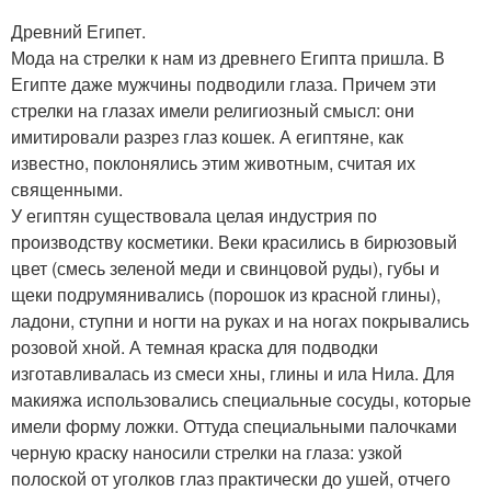
Древний Египет.
Мода на стрелки к нам из древнего Египта пришла. В
Египте даже мужчины подводили глаза. Причем эти
стрелки на глазах имели религиозный смысл: они
имитировали разрез глаз кошек. А египтяне, как
известно, поклонялись этим животным, считая их
священными.
У египтян существовала целая индустрия по
производству косметики. Веки красились в бирюзовый
цвет (смесь зеленой меди и свинцовой руды), губы и
щеки подрумянивались (порошок из красной глины),
ладони, ступни и ногти на руках и на ногах покрывались
розовой хной. А темная краска для подводки
изготавливалась из смеси хны, глины и ила Нила. Для
макияжа использовались специальные сосуды, которые
имели форму ложки. Оттуда специальными палочками
черную краску наносили стрелки на глаза: узкой
полоской от уголков глаз практически до ушей, отчего