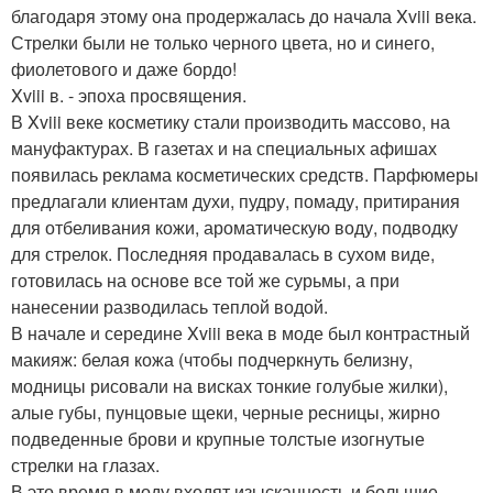
благодаря этому она продержалась до начала Xviii века.
Стрелки были не только черного цвета, но и синего,
фиолетового и даже бордо!
Xviii в. - эпоха просвящения.
В Xviii веке косметику стали производить массово, на
мануфактурах. В газетах и на специальных афишах
появилась реклама косметических средств. Парфюмеры
предлагали клиентам духи, пудру, помаду, притирания
для отбеливания кожи, ароматическую воду, подводку
для стрелок. Последняя продавалась в сухом виде,
готовилась на основе все той же сурьмы, а при
нанесении разводилась теплой водой.
В начале и середине Xviii века в моде был контрастный
макияж: белая кожа (чтобы подчеркнуть белизну,
модницы рисовали на висках тонкие голубые жилки),
алые губы, пунцовые щеки, черные ресницы, жирно
подведенные брови и крупные толстые изогнутые
стрелки на глазах.
В это время в моду входят изысканность и большие