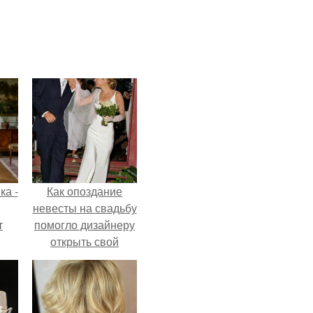
ка -
Как опоздание
невесты на свадьбу
т
помогло дизайнеру
открыть свой
о и
бренд.
бои