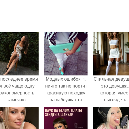
 последнее время
Модных ошибок: 1.
Стильная девуш
я всё чаще одну
ничто так не портит
это девушка,
закономерность
красивую походку
которая умее
замечаю.
на каблучках от
выглядеть
бедра, как не
привлекательн
отклеенная
элегантно в лю
этикетка от
ситуации.
подошвы.