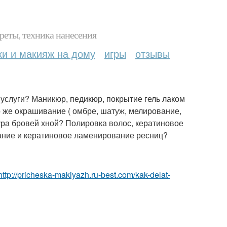
реты, техника нанесения
ки и макияж на дому
игры
отзывы
услуги? Маникюр, педикюр, покрытие гель лаком
о же окрашивание ( омбре, шатуж, мелирование,
ра бровей хной? Полировка волос, кератиновое
ание и кератиновое ламенирование ресниц?
http://pricheska-makiyazh.ru-best.com/kak-delat-