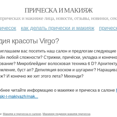
ПРИЧЕСКА И МАКИЯЖ
прическах и макияже лица, новости, отзывы, новинки, сек
ичесок
как делать прически и макияж
причес
дия красоты Virgo?
иглашаем вас посетить наш салон и предлогам следующие 
айн любой сложности? Стрижки, причёски, укладка и конечн
ование? Микроблейдинг волосковая техника 6 D? Архитекту
мление, буст ап? Депиляция воском и шугаринг? Наращив
ж? И конечно же хит этого лета? Михенди?
бнее читайте информацию о макияже и прическа в салоне
ski-i-makiyazh/mak...
и:
Макияж и прическа в салоне
,
Маникюр педикюр макияж прическа