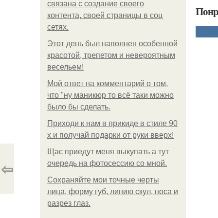
связана с создание своего
Понр
контента, своей страницы в соц
сетях.
Этот день был наполнен особенной
красотой, трепетом и невероятным
весельем!
Мой ответ на комментарий о том,
что "ну маникюр то всё таки можно
было бы сделать.
Приходи к нам в прикиде в стиле 90
х и получай подарки от руки вверх!
Щас приедут меня выкупать а тут
⇦
очередь на фотосессию со мной.
Сохраняйте мои точные черты
лица, форму губ, линию скул, носа и
разрез глаз.