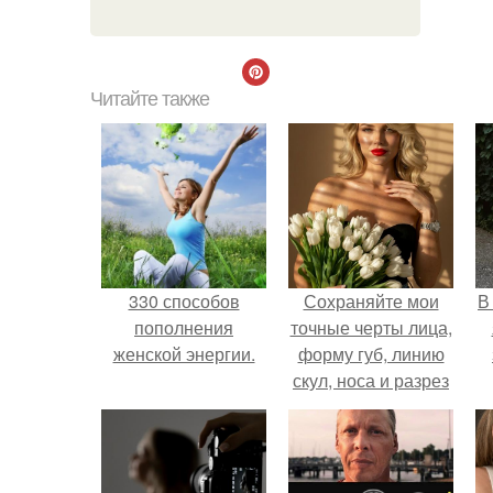
Читайте также
330 способов
Сохраняйте мои
В
пополнения
точные черты лица,
женской энергии.
форму губ, линию
скул, носа и разрез
глаз.