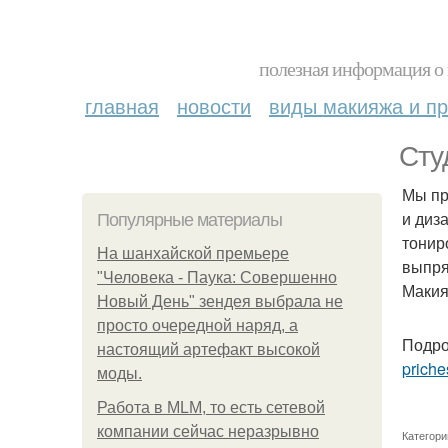
полезная информация о 
главная
новости
виды макияжа и пр
Сту
Мы пр
и диз
Популярные материалы
тонир
На шанхайской премьере
выпря
"Человека - Паука: Совершенно
Макия
Новый День" зендея выбрала не
просто очередной наряд, а
Подро
настоящий артефакт высокой
priche
моды.
Работа в MLM, то есть сетевой
компании сейчас неразрывно
Категори