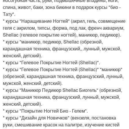
носогубная часть, руки, подмышечные впадины, ноги,
спина, живот, баки, зона бикини в подарок курсы "био -
Тату".
* курсы "Наращивание Ногтей" (акрил, гель, совмещение
геля с акрилом, типсы, форма, под лак, френч аквариум,
Shellac (гелевое покрытие ногтей), маникюр, педикюр).
* курсы "маникюр, педикюр, Shellac (обрезной,
карандашная техника, французский,, лунный, мужской,
женский, детский).
* курсы "Гелевое Покрытие Ногтей (Shellac)".
* курсы "Гелевое Покрытие Ногтей (Shellac)" "маникюр"
(обрезной, карандашная техника, французский, лунный,
мужской, женский, детский).
* курсы "Маникюр Педикюр Shellac Биогель" (обрезной,
карандашная техника, французский, лунный, мужской,
женский, детский).
* курсы "Покрытие Ногтей Био - Гелем".
* курсы "Дизайн для Новичков" (вензеля, постановка
руки, смешивание красок на палитре, изучение кистей