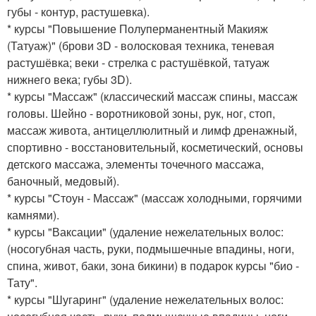
губы - контур, растушевка).
* курсы "Повышение Полуперманентный Макияж
(Татуаж)" (брови 3D - волосковая техника, теневая
растушёвка; веки - стрелка с растушёвкой, татуаж
нижнего века; губы 3D).
* курсы "Массаж" (классический массаж спины, массаж
головы. Шейно - воротниковой зоны, рук, ног, стоп,
массаж живота, антицеллюлитный и лимф дренажный,
спортивно - восстановительный, косметический, основы
детского массажа, элементы точечного массажа,
баночный, медовый).
* курсы "Стоун - Массаж" (массаж холодными, горячими
камнями).
* курсы "Ваксации" (удаление нежелательных волос:
(носогубная часть, руки, подмышечные впадины, ноги,
спина, живот, баки, зона бикини) в подарок курсы "био -
Тату".
* курсы "Шугаринг" (удаление нежелательных волос: