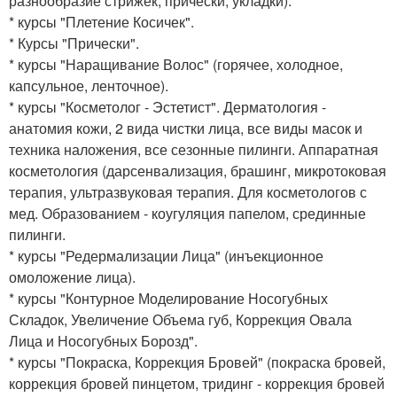
разнообразие стрижек, прически, укладки).
* курсы "Плетение Косичек".
* Курсы "Прически".
* курсы "Наращивание Волос" (горячее, холодное,
капсульное, ленточное).
* курсы "Косметолог - Эстетист". Дерматология -
анатомия кожи, 2 вида чистки лица, все виды масок и
техника наложения, все сезонные пилинги. Аппаратная
косметология (дарсенвализация, брашинг, микротоковая
терапия, ультразвуковая терапия. Для косметологов с
мед. Образованием - коугуляция папелом, срединные
пилинги.
* курсы "Редермализации Лица" (инъекционное
омоложение лица).
* курсы "Контурное Моделирование Носогубных
Складок, Увеличение Объема губ, Коррекция Овала
Лица и Носогубных Борозд".
* курсы "Покраска, Коррекция Бровей" (покраска бровей,
коррекция бровей пинцетом, тридинг - коррекция бровей