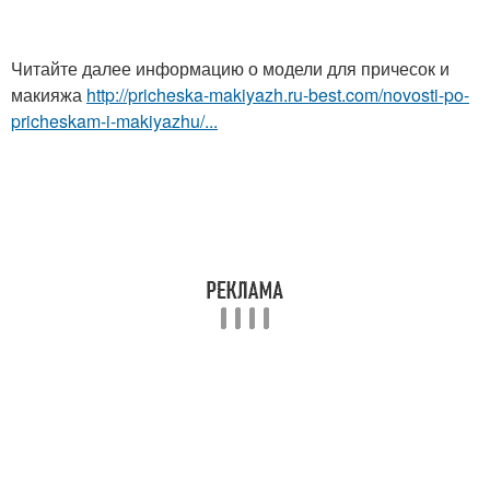
Читайте далее информацию о модели для причесок и
макияжа
http://pricheska-makiyazh.ru-best.com/novosti-po-
pricheskam-i-makiyazhu/...