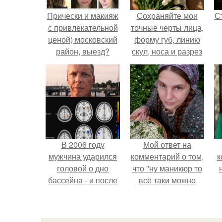
Прически и макияж
Сохраняйте мои
С
с привлекательной
точные черты лица,
ценой) московский
форму губ, линию
район, выезд?
скул, носа и разрез
глаз.
э
В 2006 году
Мой ответ на
мужчина ударился
комментарий о том,
к
головой о дно
что "ну маникюр то
бассейна - и после
всё таки можно
этого его жизнь
было бы сделать.
изменилась самым
странным образом.