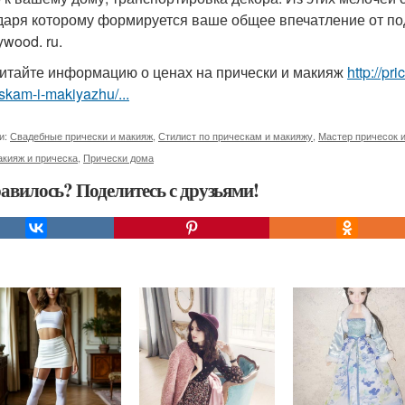
даря которому формируется ваше общее впечатление от под
wood. ru.
итайте информацию о ценах на прически и макияж
http://p
skam-i-makiyazhu/...
и:
Свадебные прически и макияж
,
Стилист по прическам и макияжу
,
Мастер причесок 
кияж и прическа
,
Прически дома
авилось? Поделитесь с друзьями!