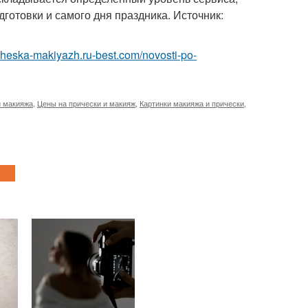
готовки и самого дня праздника. Источник:
richeska-makiyazh.ru-best.com/novosti-po-
и макияжа
,
Цены на прически и макияж
,
Картинки макияжа и прически
,