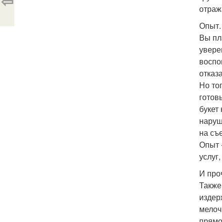
⇦
отраж
Опыт.
Вы пл
увере
воспо
отказ
Но то
готов
букет
наруш
на съ
Опыт 
услуг
И про
Также
издер
мелоч
прямо