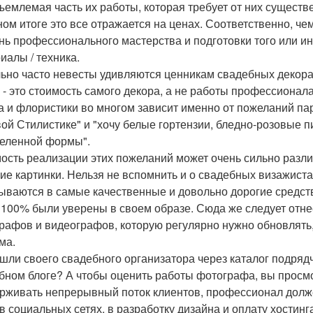
тъемлемая часть их работы, которая требует от них сущест
ном итоге это все отражается на ценах. Соответственно, чем
нь профессионального мастерства и подготовки того или ин
иалы / техника.
ьно часто невесты удивляются ценникам свадебных декорат
 - это стоимость самого декора, а не работы профессионала
а и флористики во многом зависит именно от пожеланий пар
ой Стилистике" и "хочу белые гортензии, бледно-розовые п
еленной формы".
ость реализации этих пожеланий может очень сильно различ
ие картинки. Нельзя не вспомнить и о свадебных визажиста
ываются в самые качественные и довольно дорогие средств
 100% были уверены в своем образе. Сюда же следует отн
рафов и видеографов, которую регулярно нужно обновлять
ма.
шли своего свадебного организатора через каталог подрядч
бном блоге? А чтобы оценить работы фотографа, вы просм
рживать непрерывный поток клиентов, профессионал долже
 в социальных сетях, в разработку дизайна и оплату хостинга