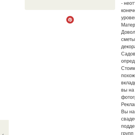
- нео
конеч
урове
Матер
Довол
сметы
декор
Садов
опред
Стоим
похож
вклад
вы на
фотог
Рекла
Вы на
сваде
подде
групп