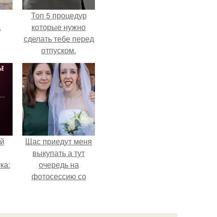
Топ 5 процедур
.
которые нужно
сделать тебе перед
отпуском.
й
Щас приедут меня
выкупать а тут
ка:
очередь на
фотосессию со
мной.
 не
ной