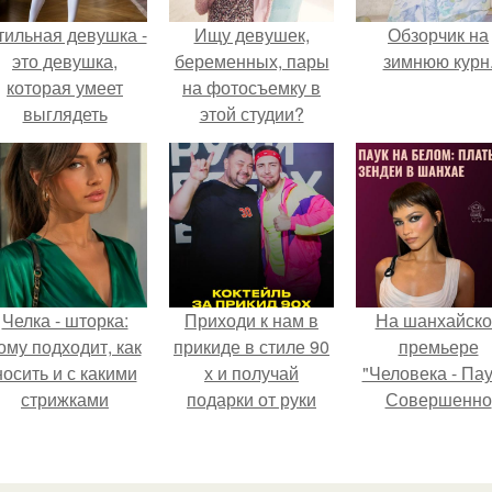
тильная девушка -
Ищу девушек,
Обзорчик на
это девушка,
беременных, пары
зимнюю курн
которая умеет
на фотосъемку в
выглядеть
этой студии?
привлекательно и
легантно в любои
ситуации.
Челка - шторка:
Приходи к нам в
На шанхайско
ому подходит, как
прикиде в стиле 90
премьере
носить и с какими
х и получай
"Человека - Пау
стрижками
подарки от руки
Совершенно
сочетать.
вверх!
Новый День"
зендея выбрала
просто очеред