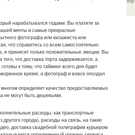
⇨
орый нарабатывался годами. Вы платите за
 вашей мечты и самые прекрасные
пытного фотографа или визажиста или
мая, что справитесь со всем самостоятельно.
ов, и принесет только положительные эмоции. Вы
 того, что доставка торта задерживается, а
готовы к тому, что тайминг всего дня будет
оворенное время, а фотограф и вовсе опоздал
во многом определяет качество предоставляемых
ла не могут быть дешевыми.
ополнительные расходы, как транспортные
 другого города), расходы на связь, на такие
идео, доставка свадебной полиграфии курьером
 складывается определенный уровень сервиса,