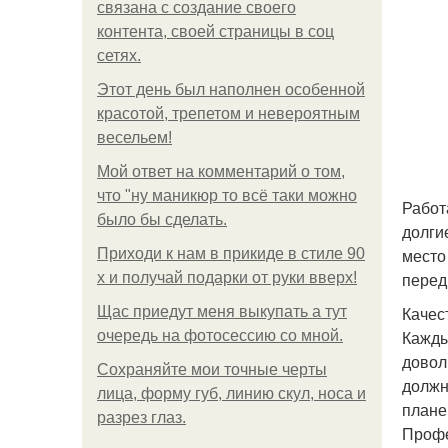
связана с создание своего
контента, своей страницы в соц
сетях.
Этот день был наполнен особенной
красотой, трепетом и невероятным
весельем!
Мой ответ на комментарий о том,
что "ну маникюр то всё таки можно
Работ
было бы сделать.
долги
место
Приходи к нам в прикиде в стиле 90
перед
х и получай подарки от руки вверх!
Качес
Щас приедут меня выкупать а тут
Кажды
очередь на фотосессию со мной.
довол
Сохраняйте мои точные черты
должн
лица, форму губ, линию скул, носа и
плане
разрез глаз.
Профе