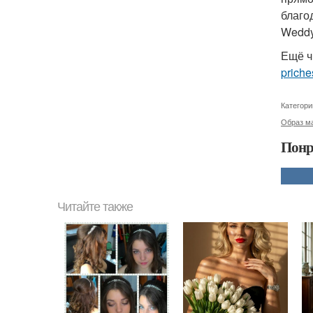
благо
Weddy
Ещё ч
priche
Категори
Образ ма
Понр
Читайте также