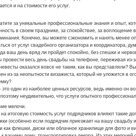
ается и на стоимости его услуг.
атите за уникальные профессиональные знания и опыт, кот
нность в своем празднике, за спокойствие, за воплощение
минания. Конечно, вы можете сэкономить и нанять менее о
аться от услуг свадебного организатора и координатора, ду
гда ваш день вряд ли пройдет спокойно, без спешки и нерв
ы провести весь день свадьбы на телефоне, переживая из-за
 невесты оказался вовсе не таким, как вы представляли? Вы 
ен из-за неопытности визажиста, который не уложится в ог
емку?
- это один из наиболее ценных ресурсов, ведь именно он 
, поэтому неудивительно, что услуги опытного профессиона
чие мелочи.
 на итоговую стоимость услуг подрядчиков влияют такие д
жки (особенно если подрядчик приезжает на вашу свадьбу из
и как флешки, диски или облачное хранилище для фото и в
 к вашему дому, транспортировка декора. Из этих мелочей