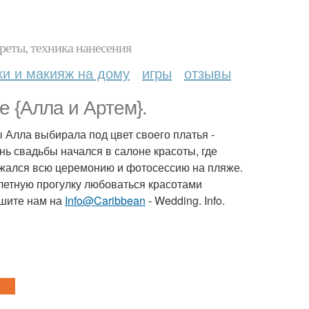
реты, техника нанесения
ки и макияж на дому
игры
отзывы
 {Алла и Артем}.
 Алла выбирала под цвет своего платья -
ь свадьбы начался в салоне красоты, где
ржался всю церемонию и фотосессию на пляже.
етную прогулку любоваться красотами
ишите нам на
Info@Caribbean
- Wedding. Info.