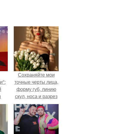
Сохраняйте мои
и":
точные черты лица,
й
форму губ, линию
ы
скул, носа и разрез
 о
глаз.