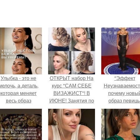
Улыбка - это не
ОТКРЫТ набор На
"Эффект
мелочь, а деталь,
курс "САМ СЕБЕ
Неузнаваемост
которая меняет
ВИЗАЖИСТ"! В
почему новы
весь образ
ИЮНЕ! Занятия по
образ певиц
человека.
ЧЕТВЕРГАМ с 18.
вызвал споры
00 до 20.
гранях
возможного?