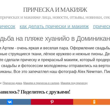
ПРИЧЕСКА И МАКИЯЖ
прическах и макияже лица, новости, отзывы, новинки, сек
ичесок
как делать прически и макияж
причес
дьба на пляже хуанийо в Доминикане
и Артем - очень яркая и веселая пара. Оформление свадьбы
ные струящиеся ткани, лёгкое кружево и нежные пионы. Ден
те сделали прическу и прекрасный макияж, который проде
 свадьбы и фотосессии молодожены отправились на вертол
иканы. Все это запечатлел наш фотограф Alex Newman. П
и:
Прически дома
,
Макияж и прическа в салоне
,
Макияж под прическу
авилось? Поделитесь с друзьями!