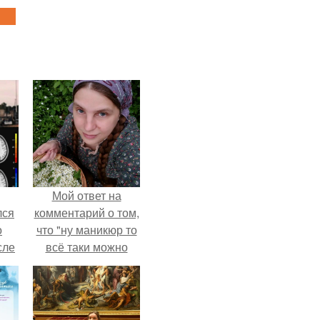
Мой ответ на
лся
комментарий о том,
о
что "ну маникюр то
сле
всё таки можно
нь
было бы сделать.
мым
ом.