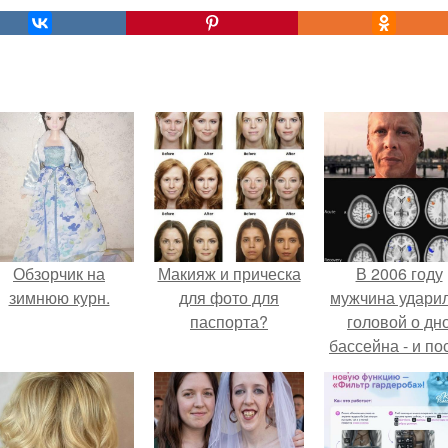
Обзорчик на
Макияж и прическа
В 2006 году
зимнюю курн.
для фото для
мужчина удари
паспорта?
головой о дн
бассейна - и по
этого его жиз
изменилась са
странным образ