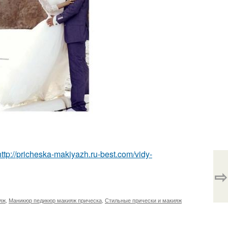
http://pricheska-makiyazh.ru-best.com/vidy-
⇨
яж
,
Маникюр педикюр макияж прическа
,
Стильные прически и макияж