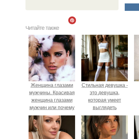
Читайте также
Женщина глазами
Стильная девушка -
мужчины. Красивая
это девушка,
женщина глазами
которая умеет
мужчин или почему
выглядеть
так важно
привлекательно и
заниматься собой.
элегантно в любои
ситуации.