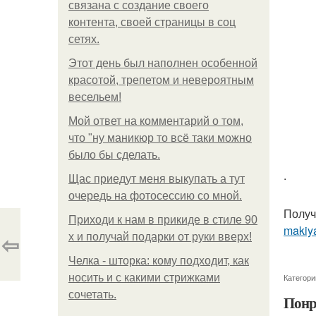
связана с создание своего
контента, своей страницы в соц
сетях.
Этот день был наполнен особенной
красотой, трепетом и невероятным
весельем!
Мой ответ на комментарий о том,
что "ну маникюр то всё таки можно
было бы сделать.
.
Щас приедут меня выкупать а тут
очередь на фотосессию со мной.
Получ
Приходи к нам в прикиде в стиле 90
makiya
⇦
х и получай подарки от руки вверх!
Челка - шторка: кому подходит, как
носить и с какими стрижками
Категори
сочетать.
Понр