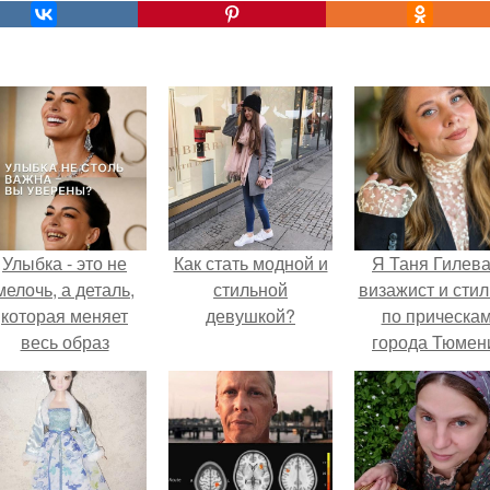
Улыбка - это не
Как стать модной и
Я Таня Гилева
мелочь, а деталь,
стильной
визажист и стил
которая меняет
девушкой?
по прическа
весь образ
города Тюмен
человека.