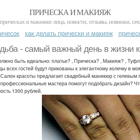
ПРИЧЕСКА И МАКИЯЖ
прическах и макияже лица, новости, отзывы, новинки, сек
ичесок
как делать прически и макияж
причес
дьба - самый важный день в жизни
олжно быть идеально: платье? , Прическа? , Макияж? , Туф
ды всех гостей будут прикованы к элегантному колечку в м
 Салон красоты предлагает свадебный маникюр с гелевым
профессиональные мастера помогут подобрать дизайн? Что
ость 1300 рублей.