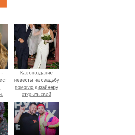
 -
Как опоздание
ист
невесты на свадьбу
м
помогло дизайнеру
и.
открыть свой
бренд.