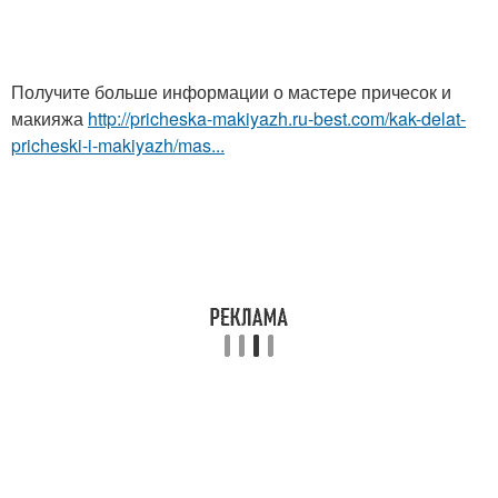
Получите больше информации о мастере причесок и
макияжа
http://pricheska-makiyazh.ru-best.com/kak-delat-
pricheski-i-makiyazh/mas...