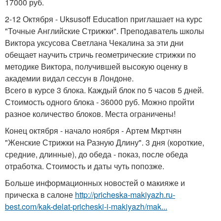
17000 руб.
2-12 Октября - Uksusoff Education приглашает на курс
"Точные Английские Стрижки". Преподаватель школы
Виктора уксусова Светлана Чекалина за эти дни
обещает научить стричь геометрические стрижки по
методике Виктора, получившей высокую оценку в
академии видал сессун в Лондоне.
Всего в курсе 3 блока. Каждый блок по 5 часов 5 дней.
Стоимость одного блока - 36000 руб. Можно пройти
разное количество блоков. Места ограничены!
Конец октября - начало ноября - Артем Мкртчян
"Женские Стрижки на Разную Длину". 3 дня (короткие,
средние, длинные), до обеда - показ, после обеда
отработка. Стоимость и даты чуть попозже.
Больше информационных новостей о макияже и
прическа в салоне
http://pricheska-makiyazh.ru-
best.com/kak-delat-pricheski-i-makiyazh/mak...