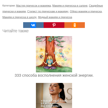
Категории:
Мастер причесок и макияжа
,
Макияж и прическа в салоне
,
Свадебные
прически и макияж
,
Стилист по прическам и макияжу
,
Образ макияж и прическа
,
Макияж и прическа в школу
,
Модный макияж и прическа
Читайте также
333 способа восполнения женской энергии.