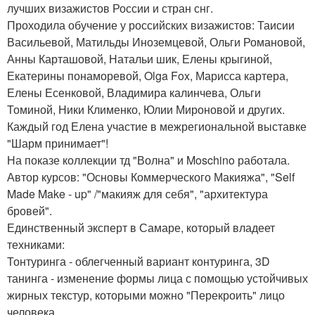
лучших визажистов России и стран снг.
Проходила обучение у российских визажистов: Таисии
Васильевой, Матильды Иноземцевой, Ольги Романовой,
Анны Карташовой, Натальи шик, Елены крыгиной,
Екатерины понаморевой, Olga Fox, Марисса картера,
Елены Есенковой, Владимира калинчева, Ольги
Томиной, Ники Клименко, Юлии Мироновой и других.
Каждый год Елена участие в межрегиональной выставке
"Шарм принимает"!
На показе коллекции тд "Волна" и Moschino работала.
Автор курсов: "Основы Коммерческого Макияжа", "Self
Made Make - up" /"макияж для себя", "архитектура
бровей".
Единственный эксперт в Самаре, который владеет
техниками:
Тонтуринга - облегченный вариант контуринга, 3D
танинга - изменение формы лица с помощью устойчивых
жирных текстур, которыми можно "Перекроить" лицо
человека.