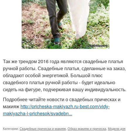
Так же трендом 2016 года являются свадебные платья
ручной работы. Свадебные платья, сделанные на заказ,
обладают особой энергетикой. Большой плюс
свадебного платья ручной работы - будет идеально
сидеть на фигуре, подчеркивая вашу индивидуальность.
Подробнее читайте новости о свадебных прическах и
макияж
http://pricheska-makiyazh.ru-best.com/vidy-
makiyazha-i-prichesok/svadebn...
Категории:
Свадебные прически и макияж
,
Образ макияж и прическа
,
Модели для