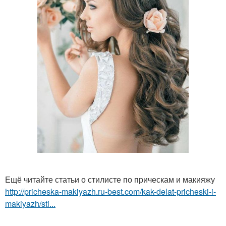
Ещё читайте статьи о стилисте по прическам и макияжу
http://pricheska-makiyazh.ru-best.com/kak-delat-pricheski-i-
makiyazh/sti...