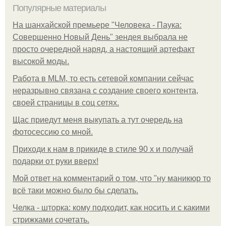
Популярные материалы
На шанхайской премьере "Человека - Паука:
Совершенно Новый День" зендея выбрала не
просто очередной наряд, а настоящий артефакт
высокой моды.
Работа в MLM, то есть сетевой компании сейчас
неразрывно связана с создание своего контента,
своей страницы в соц сетях.
Щас приедут меня выкупать а тут очередь на
фотосессию со мной.
Приходи к нам в прикиде в стиле 90 х и получай
подарки от руки вверх!
Мой ответ на комментарий о том, что "ну маникюр то
всё таки можно было бы сделать.
Челка - шторка: кому подходит, как носить и с какими
стрижками сочетать.