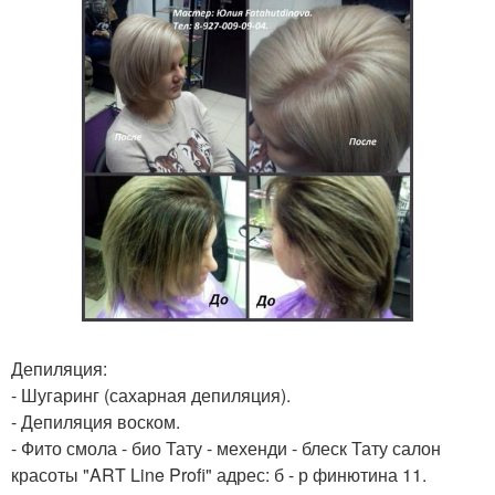
Депиляция:
- Шугаринг (сахарная депиляция).
- Депиляция воском.
- Фито смола - био Тату - мехенди - блеск Тату салон
красоты "ART Line Profi" адрес: б - р финютина 11.