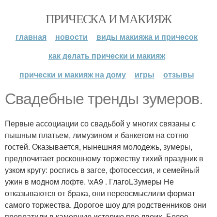
ПРИЧЕСКА И МАКИЯЖ
главная
новости
виды макияжа и причесок
как делать прически и макияж
прически и макияж на дому
игры
отзывы
Свадебные тренды зумеров.
Первые ассоциации со свадьбой у многих связаны с
пышным платьем, лимузином и банкетом на сотню
гостей. Оказывается, нынешняя молодежь, зумеры,
предпочитает роскошному торжеству тихий праздник в
узком кругу: роспись в загсе, фотосессия, и семейный
ужин в модном лофте. \xA9 . ГлагоLЗумеры Не
отказываются от брака, они переосмыслили формат
самого торжества. Дорогое шоу для родственников они
превратили в камерную историю про двоих. Белое