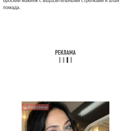
броский макияж с выразительными стрелками и алая
помада.