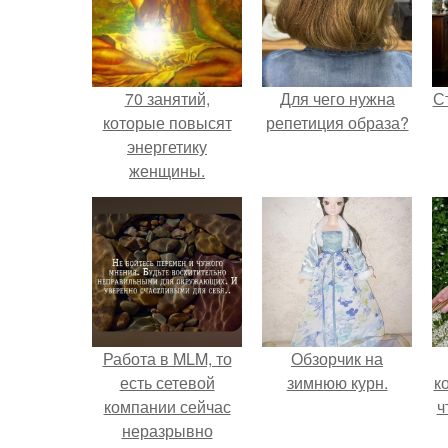
70 занятий,
Для чего нужна
С
которые повысят
репетиция образа?
энергетику
женщины.
э
Работа в MLM, то
Обзорчик на
есть сетевой
зимнюю курн.
к
компании сейчас
ч
неразрывно