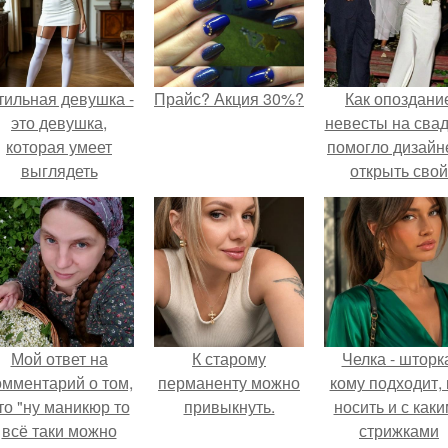
тильная девушка -
Прайс? Акция 30%?
Как опоздани
это девушка,
невесты на сва
которая умеет
помогло дизайн
выглядеть
открыть свой
привлекательно и
бренд.
легантно в любои
ситуации.
Мой ответ на
К старому
Челка - шторк
омментарий о том,
перманенту можно
кому подходит, 
то "ну маникюр то
привыкнуть.
носить и с как
всё таки можно
стрижками