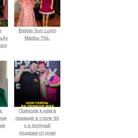
е
Barbie Sun Lovin
дьбу
Malibu 70s.
еру
а:
Приходи к нам в
как
прикиде в стиле 90
ими
х и получай
подарки от руки