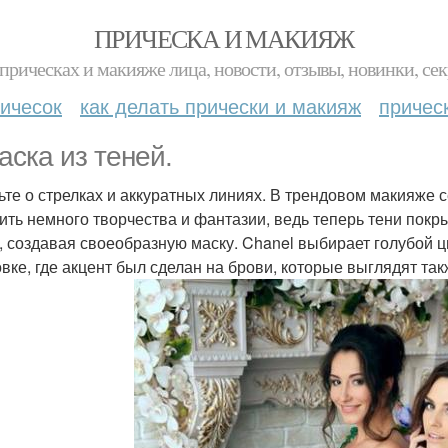
ПРИЧЕСКА И МАКИЯЖ
прическах и макияже лица, новости, отзывы, новинки, сек
ичесок
как делать прически и макияж
причес
маска из теней.
ьте о стрелках и аккуратных линиях. В трендовом макияже 
ить немного творчества и фантазии, ведь теперь тени покры
, создавая своеобразную маску. Chanel выбирает голубой цв
овке, где акцент был сделан на брови, которые выглядят так