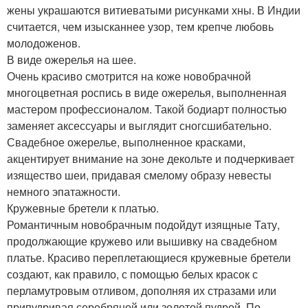
жены украшаются витиеватыми рисунками хны. В Индии
считается, чем изысканнее узор, тем крепче любовь
молодоженов.
В виде ожерелья на шее.
Очень красиво смотрится на коже новобрачной
многоцветная роспись в виде ожерелья, выполненная
мастером профессионалом. Такой бодиарт полностью
заменяет аксессуары и выглядит сногсшибательно.
Свадебное ожерелье, выполненное красками,
акцентирует внимание на зоне декольте и подчеркивает
изящество шеи, придавая смелому образу невесты
немного эпатажности.
Кружевные бретели к платью.
Романтичным новобрачным подойдут изящные Тату,
продолжающие кружево или вышивку на свадебном
платье. Красиво переплетающиеся кружевные бретели
создают, как правило, с помощью белых красок с
перламутровым отливом, дополняя их стразами или
припудривая серебряной или золотой пудрой. По