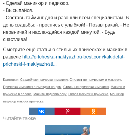
- Сделай маникюр и педикюр.
- Высыпайся.
- Составь тайминг дня и разошли всем специалистам. В
день свадьбы: - проснись с улыбкой! - Позавтракай. - Не
нервничай и наслаждайся каждой минутой. - Будь
счастлива!
Смотрите ещё статьи о стильных прическах и макияж в
разделе
http://pricheska-makiyazh.ru-best.com/kak-delat-
pricheski-i-makiyazh/sti...
Категории:
Свадебные прически и макияж
,
Стилист по прическам и макияжу
,
Прическа и макияж с выездом на дом
,
Стильные прически и макияж
,
Макияж и
прическа в салоне
,
Макияж под прическу
,
Образ макияж и прическа
,
Маникюр
педикюр макияж прическа
Читайте также