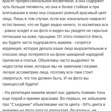
красят профессиональной косметикой, а она содержит
чуть больше пигмента, но она и более стойкая и при
впитывании в кожу она сохранит ровный красивый цвет
лица. Лишь в том случае, если вас изначально накрасят
естественно, что не будет видно ничего, то косметика все
- равно осядет и на фото и видео вы увидете не скрытые
пятнышки на коже, прыщики. От этого появится блеск,
вы будете часто подправлять макияж - сотрется
коррекция, которая делала ваше лицо выразительным и
плоское лицо потеряется на фоне шикарной нарядной
прически и платья. Объективы часто выделяют те
недостатки кожи, которые мы не замечаем глазами,
легкую ассиметрию лица, поэтому все-таки стоит
смириться, что тон должен быть. И на фото вы
принцессой будете!
- На репетиции макияж может вас удивить помимо тона
еще порой и яркими красками. Во-первых, не забываем
про "Съедание" объективами части цвета - 50% цвета в
макияже на фото просто пропадает. Во-вторых, не