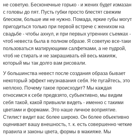
не советую. Бесконечные горько - и жених будет измазан
с головы до пят. Пусть губки просто блестят свежим
блеском, больше им не нужно. Помада, яркие губы могут
пригодиться только при первой встрече с женихом на
свадьбе - чтобы ахнул, и при первых утренних съемках -
чтоб невеста была в полном образе. Я советую все-таки
пользоваться матирующими салфетками, а не пудрой,
чтоб не стирать и не закрашивать ей весь макияж,
который мы так долго вам рисовали.
У большинства невест после создания образа бывает
некоторый эффект неузнавания себя. Не пугайтесь, это
неплохо. Почему такое происходит? Мы каждая
относимся к себе предвзято, субъективно, мы видим
себя такой, какой привыкли видеть - именно с такими
цветами и формами. Это наше личное воприятие.
Стилист видит вас более широко. Он более объективно
оценивает вашу внешность, т. к. есть совершенно четкие
правила и законы цвета, формы в макияже. Мы