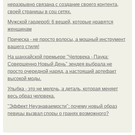
неразрывно связана с создание своего контента,
своей страницы в соц сетях.
Мужской гардероб: 6 вещей, которые нравятся
женщинам
Прическа - не просто волосы, а мощный инструмент
вашего стиля!
На шанхайской премьере "Человека - Паука:
Совершенно Новый День" зендея выбрала не
просто очередной наряд, а настоящий артефакт
высокой моды.
Улыбка - это не мелочь, а деталь, которая меняет
весь образ человека.
"Эффект Неузнаваемости": почему новый образ
певицы вызвал споры о гранях возможного?