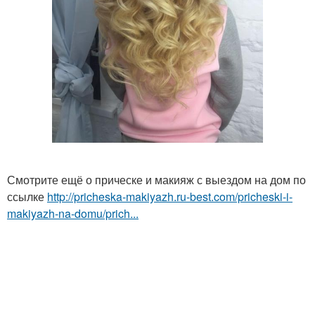
Смотрите ещё о прическе и макияж с выездом на дом по
ссылке
http://pricheska-makiyazh.ru-best.com/pricheski-i-
makiyazh-na-domu/prich...