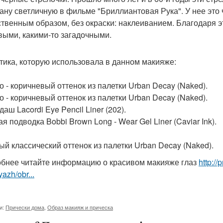
ану светличную в фильме "Бриллиантовая Рука". У нее это 
ственным образом, без окраски: наклеиванием. Благодаря э
выми, какими-то загадочными.
тика, которую использовала в данном макияже:
о - коричневый оттенок из палетки Urban Decay (Naked).
о - коричневый оттенок из палетки Urban Decay (Naked).
аш Lacordi Eye Pencil Liner (202).
я подводка Bobbi Brown Long - Wear Gel Liner (Caviar Ink).
ый классический оттенок из палетки Urban Decay (Naked).
бнее читайте информацию о красивом макияже глаз
http:/
yazh/obr...
и:
Прически дома
,
Образ макияж и прическа