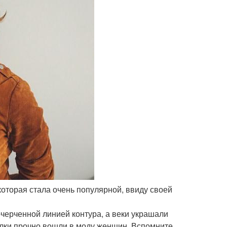
которая стала очень популярной, ввиду своей
очерченной линией контура, а веки украшали
релки прочно вошли в моду женщин. Вспомните