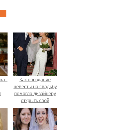
ка -
Как опоздание
невесты на свадьбу
т
помогло дизайнеру
открыть свой
о и
бренд.
бои