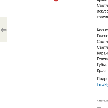
Светл
искус
краси
⇦
Косме
Глаза:
Светл
Светл
Каранд
Гелева
Губы:
Красн
Подро
i-maki
Категори