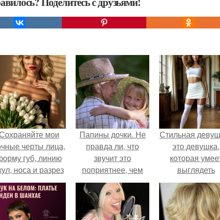
авилось? Поделитесь с друзьями!
Сохраняйте мои
Папины дочки. Не
Стильная девуш
очные черты лица,
правда ли, что
это девушка,
форму губ, линию
звучит это
которая умее
кул, носа и разрез
поприятнее, чем
выглядеть
глаз.
маменькин
привлекательн
сыночек?
элегантно в лю
ситуации.