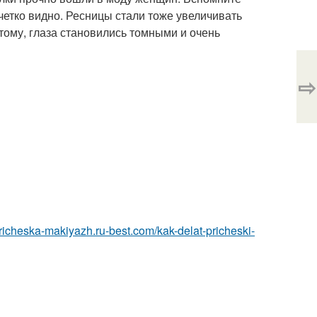
четко видно. Ресницы стали тоже увеличивать
тому, глаза становились томными и очень
⇨
/pricheska-makiyazh.ru-best.com/kak-delat-pricheski-