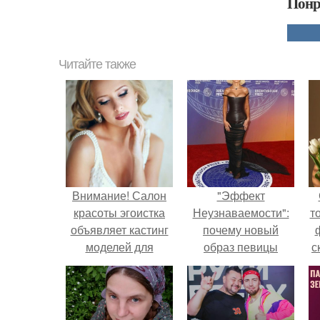
Понр
Читайте также
Внимание! Салон
"Эффект
красоты эгоистка
Неузнаваемости":
т
объявляет кастинг
почему новый
моделей для
образ певицы
с
создания
вызвал споры о
портфолио
гранях
"Невеста".
возможного?