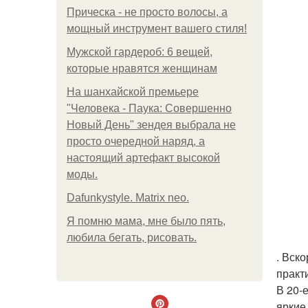
Прическа - не просто волосы, а
мощный инструмент вашего стиля!
Мужской гардероб: 6 вещей,
которые нравятся женщинам
На шанхайской премьере
"Человека - Паука: Совершенно
Новый День" зендея выбрала не
просто очередной наряд, а
настоящий артефакт высокой
моды.
Dafunkystyle. Matrix neo.
Я помню мама, мне было пять,
любила бегать, рисовать.
. Вск
практ
В 20-
яркие