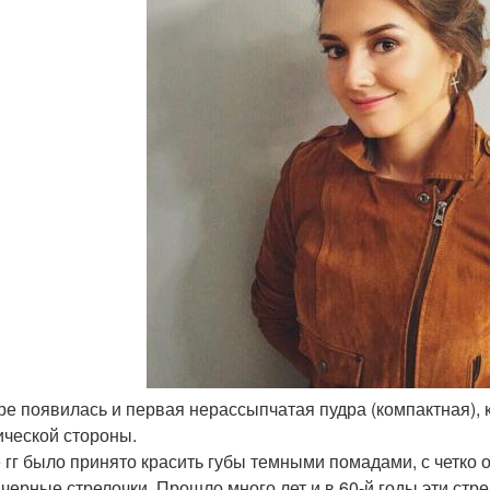
оре появилась и первая нерассыпчатая пудра (компактная), 
ической стороны.
е гг было принято красить губы темными помадами, с четко 
 черные стрелочки. Прошло много лет и в 60-й годы эти ст