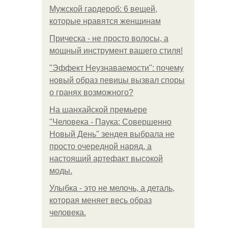
Мужской гардероб: 6 вещей,
которые нравятся женщинам
Прическа - не просто волосы, а
мощный инструмент вашего стиля!
"Эффект Неузнаваемости": почему
новый образ певицы вызвал споры
о гранях возможного?
На шанхайской премьере
"Человека - Паука: Совершенно
Новый День" зендея выбрала не
просто очередной наряд, а
настоящий артефакт высокой
моды.
Улыбка - это не мелочь, а деталь,
которая меняет весь образ
человека.