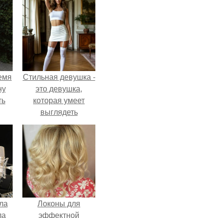
емя
Стильная девушка -
ну
это девушка,
ть
которая умеет
выглядеть
привлекательно и
элегантно в любои
ситуации.
ла
Локоны для
ла
эффектной