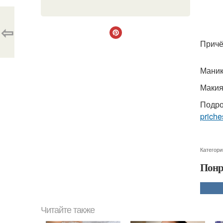
⇦
Причё
Маник
Макия
Подро
priche
Категори
Понр
Читайте также