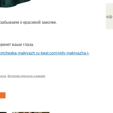
⇨
 забываем о красивой заколке.
ркнет ваши глаза.
//pricheska-makiyazh.ru-best.com/vidy-makiyazha-i-
ческа
,
Вечерние прически и макияж