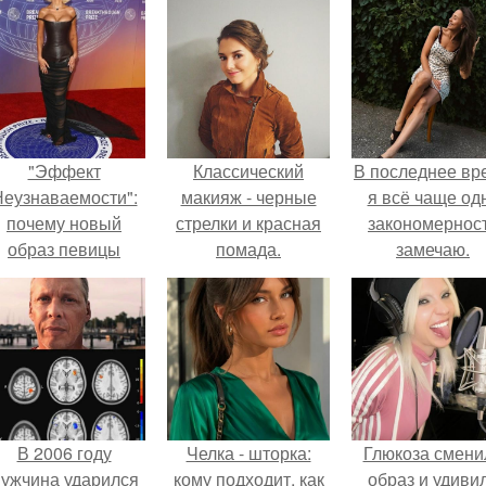
"Эффект
Классический
В последнее вр
еузнаваемости":
макияж - черные
я всё чаще од
почему новый
стрелки и красная
закономернос
образ певицы
помада.
замечаю.
вызвал споры о
гранях
возможного?
В 2006 году
Челка - шторка:
Глюкоза смени
ужчина ударился
кому подходит, как
образ и удиви