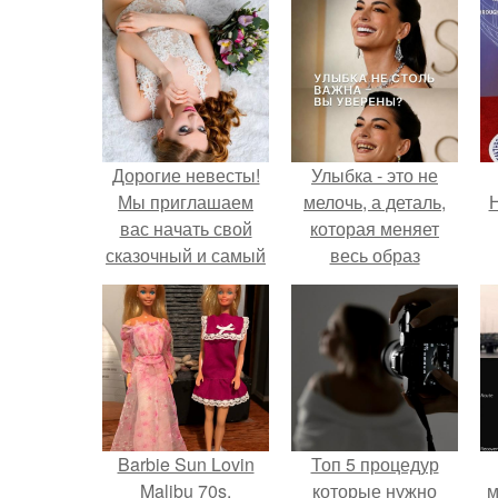
Дорогие невесты!
Улыбка - это не
Мы приглашаем
мелочь, а деталь,
Н
вас начать свой
которая меняет
сказочный и самый
весь образ
важный день в
человека.
фотостудии
"Черника"!
Barbie Sun Lovin
Топ 5 процедур
Malibu 70s.
которые нужно
м