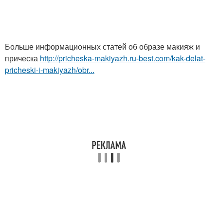
Больше информационных статей об образе макияж и
прическа
http://pricheska-makiyazh.ru-best.com/kak-delat-
pricheski-i-makiyazh/obr...