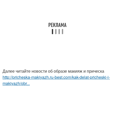
Далее читайте новости об образе макияж и прическа
http://pricheska-makiyazh.ru-best.com/kak-delat-pricheski-i-
makiyazh/obr...