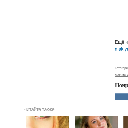
Ещё ч
makiya
Категори
Макияж и
Понр
Читайте также