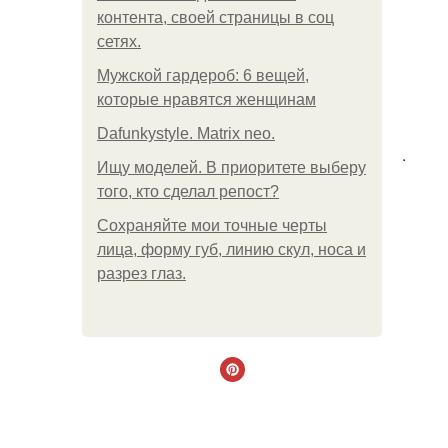
контента, своей страницы в соц
сетях.
Мужской гардероб: 6 вещей,
которые нравятся женщинам
Dafunkystyle. Matrix neo.
.
Ищу моделей. В приоритете выберу
того, кто сделал репост?
Сохраняйте мои точные черты
лица, форму губ, линию скул, носа и
разрез глаз.