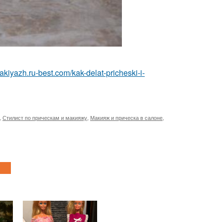
akiyazh.ru-best.com/kak-delat-pricheski-i-
,
Стилист по прическам и макияжу
,
Макияж и прическа в салоне
,