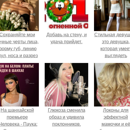
Сохраняйте мои
Добавь на стену, и
Стильная девуш
очные черты лица,
удача прийдет.
это девушка,
форму губ, линию
которая умее
кул, носа и разрез
выглядеть
глаз.
привлекательн
элегантно в лю
ситуации.
На шанхайской
Глюкоза сменила
Локоны для
премьере
образ и удивила
эффектной
Человека - Паука:
поклонников.
мамочки и е