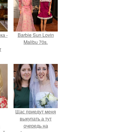
ка -
Barbie Sun Lovin
Malibu 70s.
т
о и
бои
Щас приедут меня
выкупать а тут
ё
очередь на