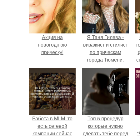
Акция на
Я Таня Гилева -
новогоднюю
визажист и стилист
т
прическу!
по прическам
города Тюмени.
с
Работа в MLM, то
Топ 5 процедур
есть сетевой
которые нужно
компании сейчас
сделать тебе перед
"