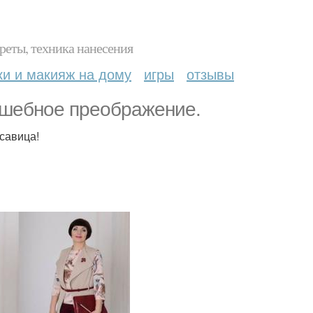
реты, техника нанесения
ки и макияж на дому
игры
отзывы
лшебное преображение.
асавица!