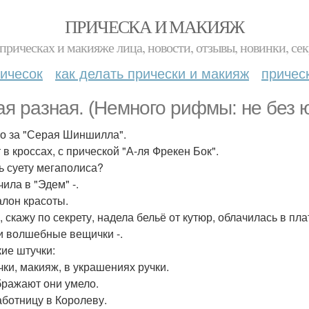
ПРИЧЕСКА И МАКИЯЖ
прическах и макияже лица, новости, отзывы, новинки, сек
ичесок
как делать прически и макияж
причес
ая разная. (Немного рифмы: не без 
то за "Серая Шиншилла".
 в кроссах, с прической "А-ля Фрекен Бок".
ь суету мегаполиса?
ила в "Эдем" -.
алон красоты.
, скажу по секрету, надела бельё от кутюр, облачилась в пла
ти волшебные вещички -.
ие штучки:
чки, макияж, в украшениях ручки.
ражают они умело.
ботницу в Королеву.