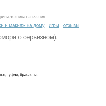
реты, техника нанесения
ки и макияж на дому
игры
отзывы
юмора о серьезном).
тье, туфли, браслеты.