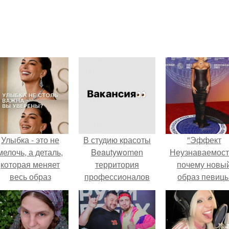
Улыбка - это не
В студию красоты
"Эффект
мелочь, а деталь,
Beautywomen
Неузнаваемост
которая меняет
территория
почему новы
весь образ
профессионалов
образ певиц
человека.
открыты
вызвал споры
следующие
гранях
вакансии:
возможного?