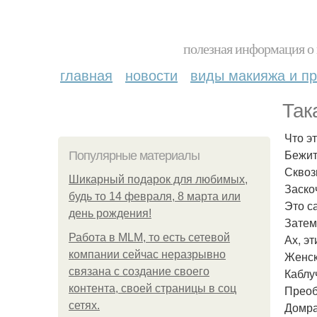
полезная информация о 
главная
новости
виды макияжа и пр
Так
Что э
Бежит
Популярные материалы
Сквоз
Шикарный подарок для любимых,
Заскоч
будь то 14 февраля, 8 марта или
Это с
день рождения!
Затем
Работа в MLM, то есть сетевой
Ах, э
компании сейчас неразрывно
Женск
связана с создание своего
Каблу
контента, своей страницы в соц
Преоб
сетях.
Домра