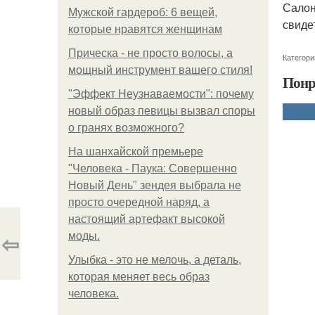
Салон
Мужской гардероб: 6 вещей,
свиде
которые нравятся женщинам
Прическа - не просто волосы, а
Категори
мощный инструмент вашего стиля!
Понр
"Эффект Неузнаваемости": почему
новый образ певицы вызвал споры
о гранях возможного?
На шанхайской премьере
"Человека - Паука: Совершенно
Новый День" зендея выбрала не
просто очередной наряд, а
настоящий артефакт высокой
⇦
моды.
Улыбка - это не мелочь, а деталь,
которая меняет весь образ
человека.