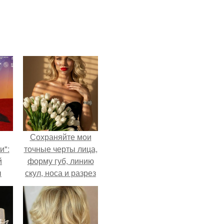
Сохраняйте мои
и":
точные черты лица,
й
форму губ, линию
ы
скул, носа и разрез
 о
глаз.