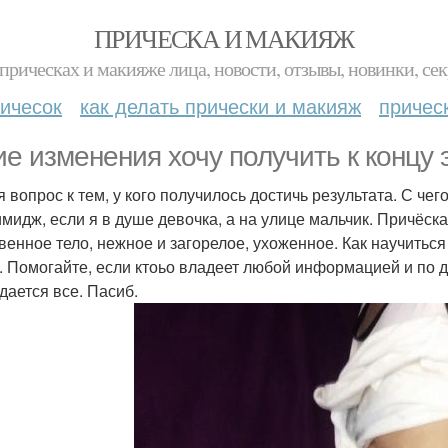
ПРИЧЕСКА И МАКИЯЖ
прическах и макияже лица, новости, отзывы, новинки, сек
ичесок
как делать прически и макияж
причес
ие изменения хочу получить к концу э
 вопрос к тем, у кого получилось достичь результата. С чег
имидж, если я в душе девочка, а на улице мальчик. Причёска
венное тело, нежное и загорелое, ухоженное. Как научиться
. Помогайте, если ктоьо владеет любой информацией и по де
дается все. Пасиб.