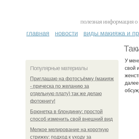
полезная информация о 
главная
новости
виды макияжа и пр
Так
У меня
свой 
Популярные материалы
женст
Приглашаю на фотосъёмку (макияж
далее
- прическа по желанию за
обсуж
отдельную плату) так же делаю
фотокнигу!
Брюнетка в блондинку: простой
способ изменить свой внешний вид
Мелкое мелирование на короткую
стрижку: подход к уходу за