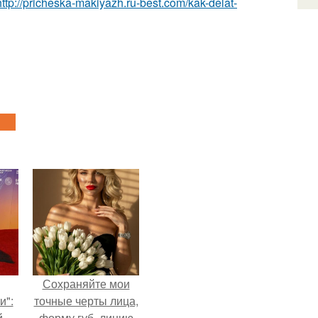
http://pricheska-makiyazh.ru-best.com/kak-delat-
Сохраняйте мои
и":
точные черты лица,
й
форму губ, линию