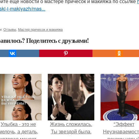
ите ещё новости о мастере причесок и макияжа по ссылке
ski-i-makiyazh/mas...
и:
Отзывы
,
Мастер причесок и макияжа
авилось? Поделитесь с друзьями!
Улыбка - это не
Жизнь сложилась.
"Эффект
мелочь, а деталь,
Ты звездой была.
Неузнаваемост
которая меняет
почему новы