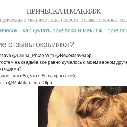
ПРИЧЕСКА И МАКИЯЖ
прическах и макияже лица, новости, отзывы, новинки, сек
ичесок
как делать прически и макияж
причес
ие отзывы окрыляют?
tsave @Larina_Photo With @Repostsaveapp.
гостем на свадьбе все равно думалось о моем верном друг
о глазами?
ьное спасибо, что я была красоткой:
ска @Mukhtarullina_Olga.