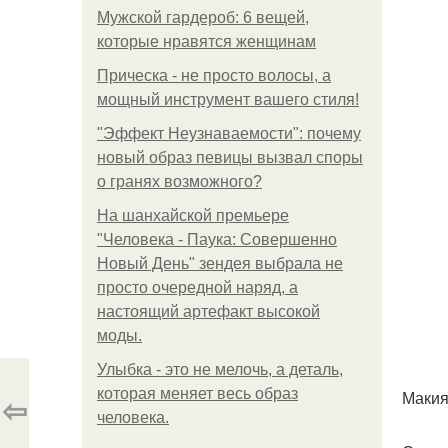
Мужской гардероб: 6 вещей,
которые нравятся женщинам
Прическа - не просто волосы, а
мощный инструмент вашего стиля!
"Эффект Неузнаваемости": почему
новый образ певицы вызвал споры
о гранях возможного?
На шанхайской премьере
"Человека - Паука: Совершенно
Новый День" зендея выбрала не
просто очередной наряд, а
настоящий артефакт высокой
моды.
Улыбка - это не мелочь, а деталь,
которая меняет весь образ
Макия
⇦
человека.