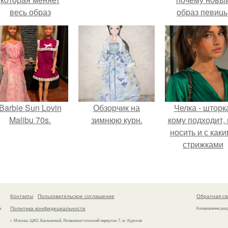
весь образ
образ певиц
человека.
вызвал споры
гранях
возможного?
Barbie Sun Lovin
Обзорчик на
Челка - шторк
Malibu 70s.
зимнюю курн.
кому подходит, 
носить и с как
стрижками
сочетать.
Контакты
Пользовательское соглашение
Обратная св
Политика конфидециальности
а
Копирование раз
г. Москва, ЦАО, Басманный, Яковоапостольский переулок 7, м. Курская