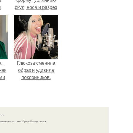
ы
скул, носа и разрез
 о
глаз.
а:
Глюкоза сменила
как
образ и удивила
ими
поклонников.
язь
решено при указании обратной гиперссылки.