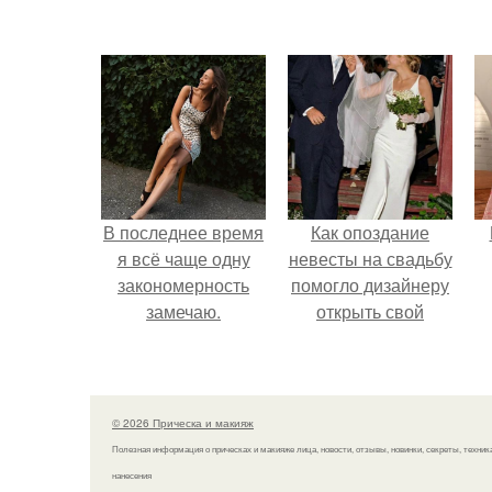
В последнее время
Как опоздание
я всё чаще одну
невесты на свадьбу
закономерность
помогло дизайнеру
замечаю.
открыть свой
бренд.
© 2026 Прическа и макияж
Полезная информация о прическах и макияже лица, новости, отзывы, новинки, секреты, техник
нанесения